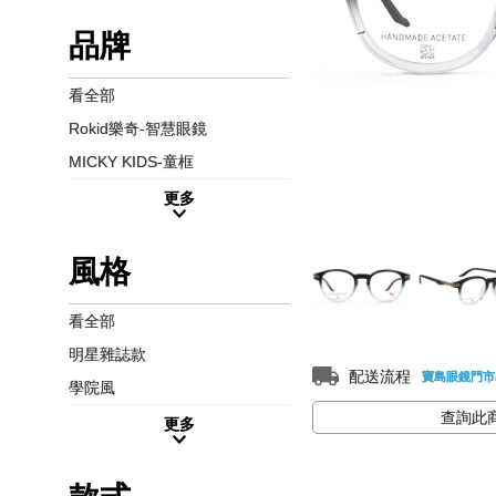
品牌
看全部
Rokid樂奇-智慧眼鏡
MICKY KIDS-童框
更多
風格
看全部
明星雜誌款
配送流程
寶島眼鏡門市
學院風
查詢此
更多