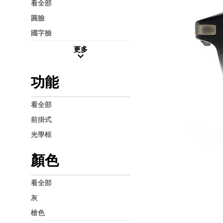
看全部
圓臉
國字臉
更多
功能
看全部
前掛式
光學框
顏色
看全部
灰
槍色