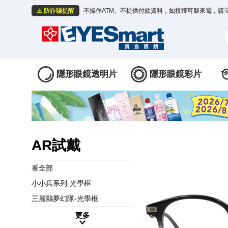
⚠️ 防詐騙提醒
不操作ATM、不提供付款資料，如接獲可疑來電，請
隱形眼鏡透明片
隱形眼鏡彩片
AR試戴
看全部
小小兵系列-光學框
三麗鷗夢幻隊-光學框
更多