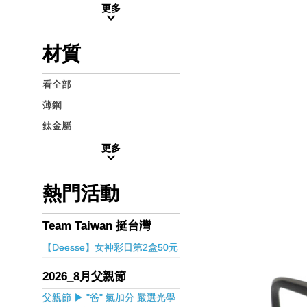
更多
材質
看全部
薄鋼
鈦金屬
更多
熱門活動
Team Taiwan 挺台灣
【Deesse】女神彩日第2盒50元
2026_8月父親節
父親節 ▶ "爸" 氣加分 嚴選光學