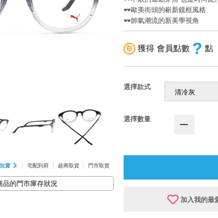
🕶️歐美街頭的嶄新鏡框風格
🕶️帥氣潮流的新美學視角
?
獲得 會員點數
點
選擇款式
選擇數量
出貨
宅配到府
超商取貨
門市取貨
商品的門市庫存狀況
加入我的最