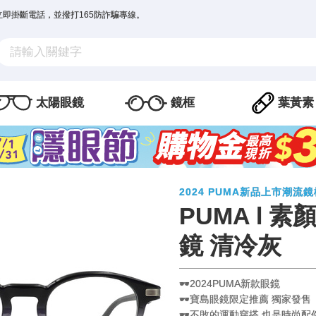
立即掛斷電話，並撥打165防詐騙專線。
太陽眼鏡
鏡框
葉黃素
2024 PUMA新品上市潮流
PUMA l 
鏡 清冷灰
🕶️2024PUMA新款眼鏡
🕶️寶島眼鏡限定推薦 獨家發售
🕶️不敗的運動穿搭 也是時尚配