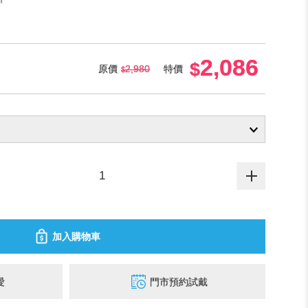
2,086
原價
2,980
特價
加入購物車
愛
門市預約試戴