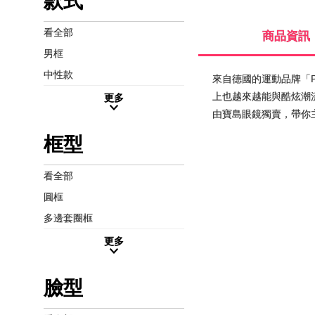
款式
看全部
商品資訊
男框
中性款
來自德國的運動品牌「
上也越來越能與酷炫潮流
更多
由寶島眼鏡獨賣，帶你
框型
看全部
圓框
多邊套圈框
更多
臉型