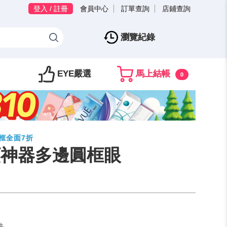
登入 / 註冊
會員中心
訂單查詢
店鋪查詢
瀏覽紀錄
EYE嚴選
馬上結帳
0
鏡框全面7折
素顏神器多邊圓框眼
件