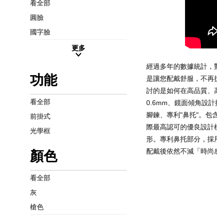
看全部
圓臉
國字臉
更多
經過多年的數據統計，
功能
是讓您配戴舒服，不再抗拒
討的是如何在高品質、
看全部
0.6mm、鏡面傾角設
腳鍊、專利"鼻托"。包
前掛式
際最高認可的優良設計標
光學框
形。專利鼻托部分，採
配戴後依然不減「時尚
顏色
看全部
灰
槍色