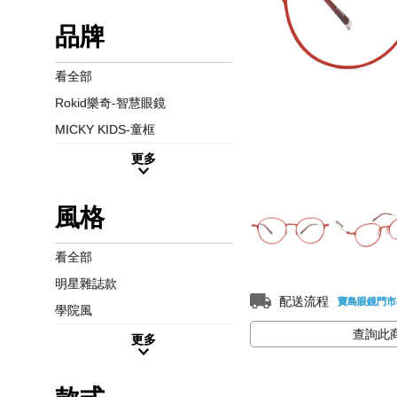
品牌
看全部
Rokid樂奇-智慧眼鏡
MICKY KIDS-童框
更多
風格
看全部
明星雜誌款
配送流程
寶島眼鏡門市
學院風
查詢此
更多