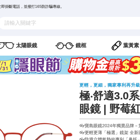
立即掛斷電話，並撥打165防詐騙專線。
太陽眼鏡
鏡框
葉黃素
更輕，更細，獨家專利再升級
極‧舒適3.0
眼鏡 | 野莓
👓寶島眼鏡2024年獨賣品牌
👓更輕更薄「極選」鏡架 全新
👓防滑立體氣墊的專利「鼻托