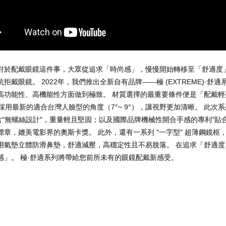
對於配戴眼鏡這件事，大眾從追求「時尚感」，慢慢開始轉移至「舒適度
戴眼鏡。 2022年，我們推出全新自有品牌——極 (EXTREME)·舒適
高功能性、高機能性方面做到極致。 材質選擇的最重要條件便是「配戴輕盈
計採用最新的適合台灣人臉型的角度（7°~ 9°），讓視野更加清晰。 此
含"無螺絲設計"，重量輕且堅固；以及國際品牌機械性開合手感的專利"貼
章，媲美電影界的奧斯卡獎。 此外，還有一系列 "一字型" 超薄鋼鏡框
用氣墊立體防滑鼻墊，舒適減壓，高穩定性且不易脫落。 在追求「舒適度
感」。 極·舒適系列將帶給您前所未有的眼鏡配戴新感受。