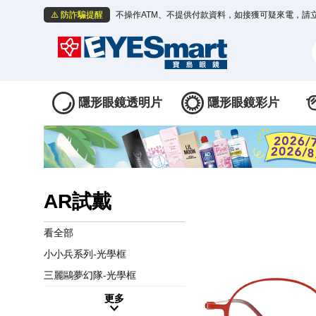
⚠️ 防詐騙提醒
不操作ATM、不提供付款資料，如接獲可疑來電，請
隱形眼鏡透明片
隱形眼鏡彩片
AR試戴
看全部
小小兵系列-光學框
三麗鷗夢幻隊-光學框
更多