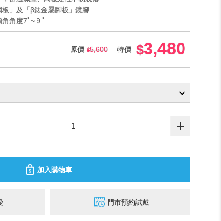
鋼板」及「β鈦金屬腳板」鏡腳
角度7ﾟ~ 9 ﾟ
3,480
原價
5,600
特價
加入購物車
愛
門市預約試戴