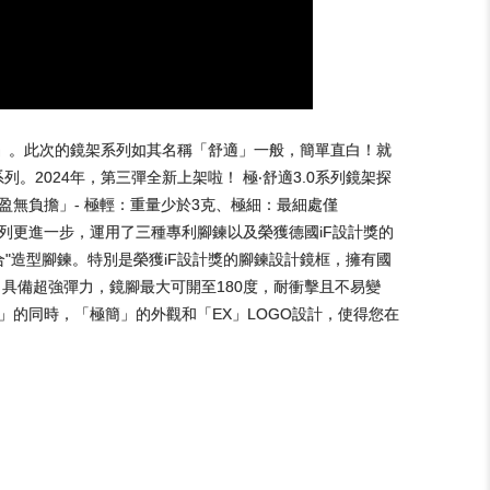
」。此次的鏡架系列如其名稱「舒適」一般，簡單直白！就
系列。2024年，第三彈全新上架啦！ 極‧舒適3.0系列鏡架探
無負擔」- 極輕：重量少於3克、極細：最細處僅
次系列更進一步，運用了三種專利腳鍊以及榮獲德國iF設計獎的
合"造型腳鍊。特別是榮獲iF設計獎的腳鍊設計鏡框，擁有國
，具備超強彈力，鏡腳最大可開至180度，耐衝擊且不易變
」的同時，「極簡」的外觀和「EX」LOGO設計，使得您在