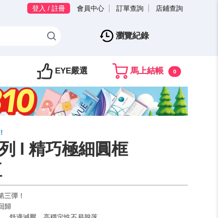
登入 / 註冊
會員中心
訂單查詢
店鋪查詢
瀏覽紀錄
EYE嚴選
馬上結帳
0
!
系列 l 精巧極細圓框
紅
－第三彈！
回歸
」，舒適減壓、高穩定性不易脫落