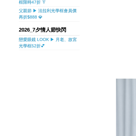
框限時47折 👔
父親節 ▶ 法拉利光學框會員價
再折$888 💎
2026_7夕情人節快閃
戀愛眼鏡 LOOK ▶ 月老、故宮
光學框52折💕