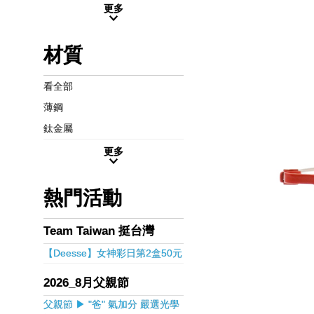
更多
材質
看全部
薄鋼
鈦金屬
更多
熱門活動
Team Taiwan 挺台灣
【Deesse】女神彩日第2盒50元
2026_8月父親節
父親節 ▶ "爸" 氣加分 嚴選光學