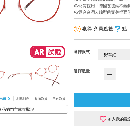
👓材質採用「德國瓦德納不銹
👓適合台灣人臉型的完美框面傾角
?
獲得 會員點數
點
選擇款式
選擇數量
出貨
宅配到府
超商取貨
門市取貨
商品的門市庫存狀況
加入我的最