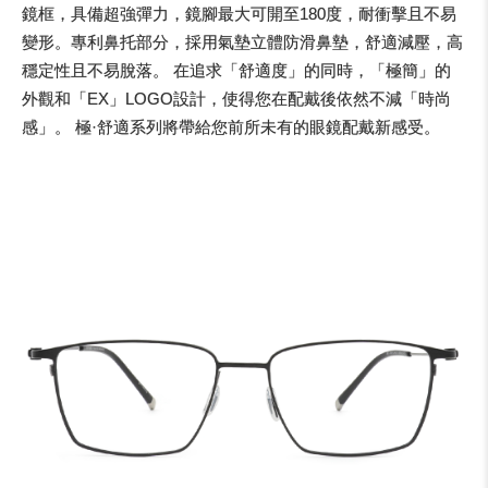
鏡框，具備超強彈力，鏡腳最大可開至180度，耐衝擊且不易
變形。專利鼻托部分，採用氣墊立體防滑鼻墊，舒適減壓，高
穩定性且不易脫落。 在追求「舒適度」的同時，「極簡」的
外觀和「EX」LOGO設計，使得您在配戴後依然不減「時尚
感」。 極·舒適系列將帶給您前所未有的眼鏡配戴新感受。