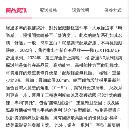
商品資訊
配送服務
退貨說明
保養方式
經過多年的數據統計，對於配戴眼鏡這件事，大眾從追求「時
尚感」，慢慢開始轉移至「舒適度」。此次的鏡架系列如其名
稱「舒適」一般，簡單直白！就是讓您配戴舒服，不再抗拒戴
眼鏡。 2022年，我們推出全新自有品牌——極 (EXTREME)·
舒適系列。2024年，第三彈全新上架啦！ 極‧舒適3.0系列鏡架
探討的是如何在高品質、高功能性、高機能性方面做到極致。
材質選擇的最重要條件便是「配戴輕盈無負擔」- 極輕：重量
少於3克、極細：最細處僅0.6mm、鏡面傾角設計採用最新的
適合台灣人臉型的角度（7°~ 9°），讓視野更加清晰。 此次系
列更進一步，運用了三種專利腳鍊以及榮獲德國iF設計獎的腳
鍊、專利"鼻托"。包含"無螺絲設計"，重量輕且堅固；以及國
際品牌機械性開合手感的專利"貼合"造型腳鍊。特別是榮獲iF
設計獎的腳鍊設計鏡框，擁有國際最高認可的優良設計標章，
媲美電影界的奧斯卡獎。 此外，還有一系列 "一字型" 超薄鋼