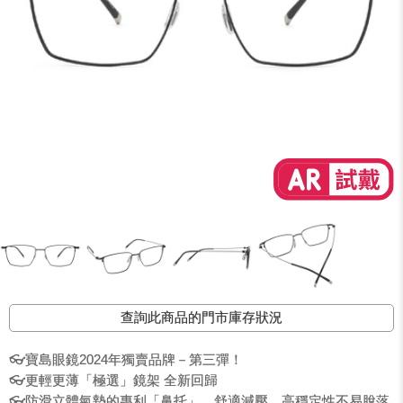
查詢此商品的門市庫存狀況
👓寶島眼鏡2024年獨賣品牌－第三彈！
👓更輕更薄「極選」鏡架 全新回歸
👓防滑立體氣墊的專利「鼻托」，舒適減壓、高穩定性不易脫落