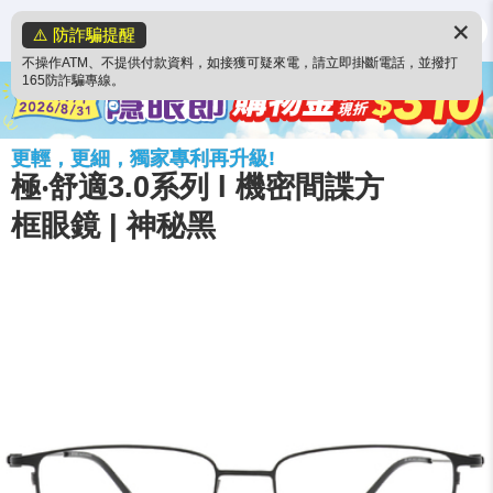
✕
⚠️ 防詐騙提醒
不操作ATM、不提供付款資料，如接獲可疑來電，請立即掛斷電話，並撥打
165防詐騙專線。
更輕，更細，獨家專利再升級!
極‧舒適3.0系列 l 機密間諜方
框眼鏡 | 神秘黑