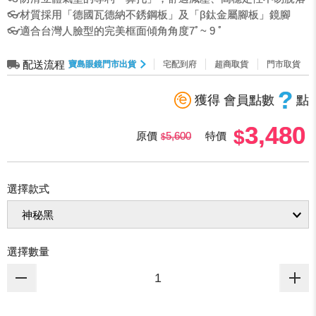
👓材質採用「德國瓦德納不銹鋼板」及「β鈦金屬腳板」鏡腳
👓適合台灣人臉型的完美框面傾角角度7ﾟ~ 9 ﾟ
配送流程
寶島眼鏡門市出貨
宅配到府
超商取貨
門市取貨
?
獲得 會員點數
點
3,480
原價
5,600
特價
選擇款式
選擇數量