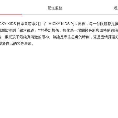
配送服務
退
KY KIDS 日系童萌系列】 在 MICKY KIDS 的世界裡，每一付
圓潤知性到「銀河鐵道」**的夢幻想像，轉化為一場關於色彩與風格的冒險
柔，襯托孩子最純真清澈的眼神。無論是專注思考的時刻，還是盡情揮灑好奇心
屬於自己的閃亮星願。