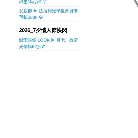
框限時47折 👔
父親節 ▶ 法拉利光學框會員價
再折$888 💎
2026_7夕情人節快閃
戀愛眼鏡 LOOK ▶ 月老、故宮
光學框52折💕