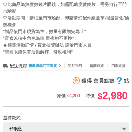
🤍此商品為無度數鏡片眼鏡，如需配戴度數鏡片，需另自行至門
市驗配
🤍活動期間「購框至門市驗配」即贈夢幻配件組並享\限量盲盒/抽
獎機會
*贈品依門市現貨為主，數量有限贈完為止*
*盲盒以抽中角色為準,重複恕不更換*
🔥相關活動詳情 / 盲盒抽獎辦法 請洽門市人員
*寶島眼鏡保有活動解釋、修改權利*
配送流程
寶島眼鏡門市出貨
宅配到府
超商取貨
門市取貨
?
獲得 會員點數
點
2,980
原價
4,200
特價
選擇款式