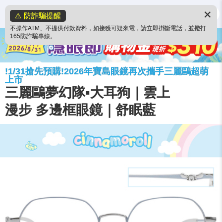
✕
⚠️ 防詐騙提醒
不操作ATM、不提供付款資料，如接獲可疑來電，請立即掛斷電話，並撥打
165防詐騙專線。
!1/31搶先預購!2026年寶島眼鏡再次攜手三麗鷗超萌
上市
三麗鷗夢幻隊▪︎大耳狗｜雲上
漫步 多邊框眼鏡｜舒眠藍