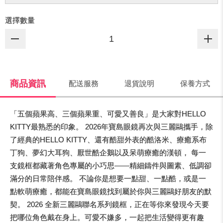
選擇數量
商品資訊
配送服務
退貨說明
保養方式
「五個蘋果高、三個蘋果重、可愛又善良」是大家對HELLO
KITTY最熟悉的印象。 2026年寶島眼鏡再次與三麗鷗攜手，除
了經典的HELLO KITTY、還有酷甜外表的酷洛米、療癒系布
丁狗、夢幻大耳狗、厭世酷企鵝以及呆萌療癒的漢頓， 每一
支鏡框都藏著角色專屬的小巧思——精細鑄件與圖素、低調卻
滿分的日常陪伴感。 不論你是想要一點甜、一點酷，或是一
點軟萌療癒，都能在寶島眼鏡找到屬於你與三麗鷗好朋友的默
契。 2026 全新三麗鷗聯名系列鏡框，正在等你來發現今天要
把哪位角色戴在身上。可愛不嫌多，一起把生活變得更有趣