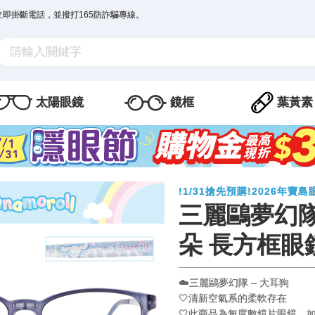
立即掛斷電話，並撥打165防詐騙專線。
太陽眼鏡
鏡框
葉黃素
!1/31搶先預購!2026年
三麗鷗夢幻隊
朵 長方框眼
☁️三麗鷗夢幻隊 – 大耳狗
🤍清新空氣系的柔軟存在
🤍此商品為無度數鏡片眼鏡，