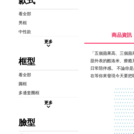
款式
看全部
男框
中性款
商品資訊
更多
「五個蘋果高、三個蘋果重
框型
甜外表的酷洛米、療癒
日常陪伴感。 不論你是
看全部
在等你來發現今天要把
圓框
多邊套圈框
更多
臉型