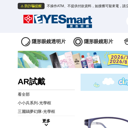
⚠️ 防詐騙提醒
不操作ATM、不提供付款資料，如接獲可疑來電，請
隱形眼鏡透明片
隱形眼鏡彩片
AR試戴
看全部
小小兵系列-光學框
三麗鷗夢幻隊-光學框
更多