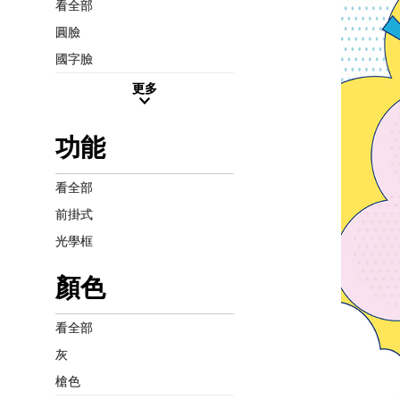
看全部
圓臉
國字臉
更多
功能
看全部
前掛式
光學框
顏色
看全部
灰
槍色