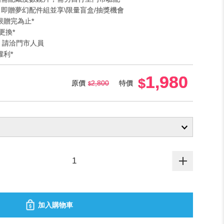
」即贈夢幻配件組並享\限量盲盒/抽獎機會
限贈完為止*
更換*
法 請洽門市人員
權利*
1,980
原價
2,800
特價
加入購物車