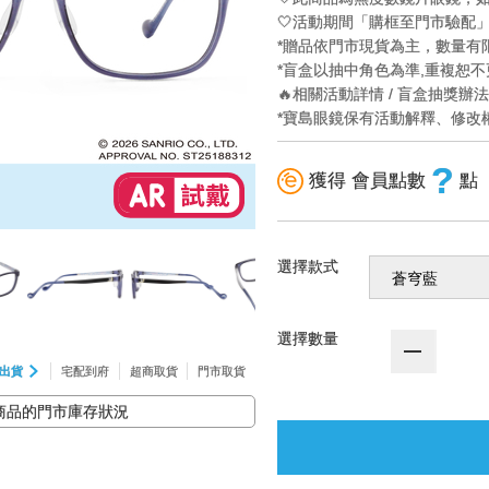
🤍活動期間「購框至門市驗配
*贈品依門市現貨為主，數量有
*盲盒以抽中角色為準,重複恕不
🔥相關活動詳情 / 盲盒抽獎辦
*寶島眼鏡保有活動解釋、修改
?
獲得 會員點數
點
選擇款式
選擇數量
出貨
宅配到府
超商取貨
門市取貨
商品的門市庫存狀況