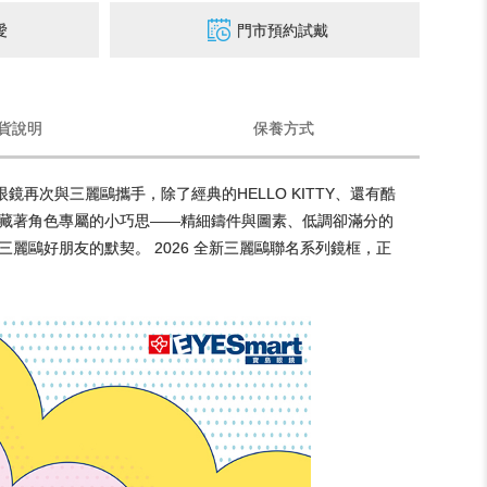
愛
門市預約試戴
貨說明
保養方式
眼鏡再次與三麗鷗攜手，除了經典的HELLO KITTY、還有酷
都藏著角色專屬的小巧思——精細鑄件與圖素、低調卻滿分的
麗鷗好朋友的默契。 2026 全新三麗鷗聯名系列鏡框，正