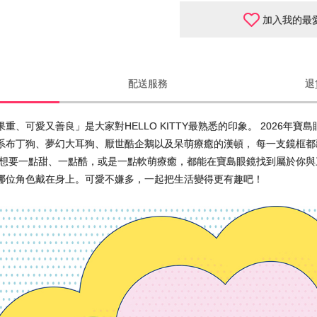
加入我的最
配送服務
退
、可愛又善良」是大家對HELLO KITTY最熟悉的印象。 2026年寶島
系布丁狗、夢幻大耳狗、厭世酷企鵝以及呆萌療癒的漢頓， 每一支鏡框
想要一點甜、一點酷，或是一點軟萌療癒，都能在寶島眼鏡找到屬於你與三
哪位角色戴在身上。可愛不嫌多，一起把生活變得更有趣吧！