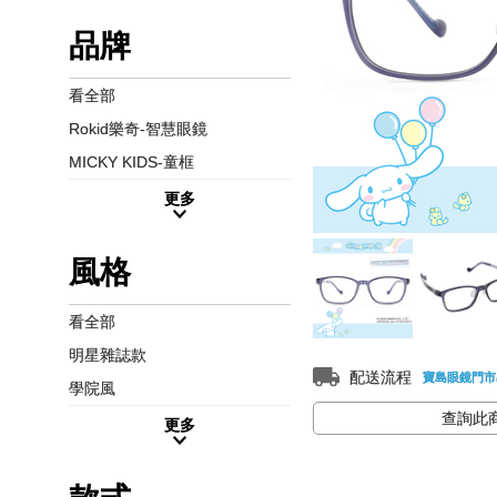
品牌
看全部
Rokid樂奇-智慧眼鏡
MICKY KIDS-童框
更多
風格
看全部
明星雜誌款
配送流程
寶島眼鏡門市
學院風
查詢此
更多