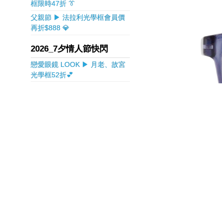
框限時47折 👔
父親節 ▶ 法拉利光學框會員價
再折$888 💎
2026_7夕情人節快閃
戀愛眼鏡 LOOK ▶ 月老、故宮
光學框52折💕