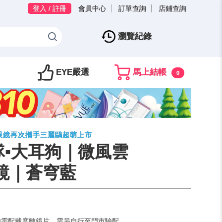
登入 / 註冊
會員中心
訂單查詢
店鋪查詢
瀏覽紀錄
EYE嚴選
馬上結帳
0
寶島眼鏡再次攜手三麗鷗超萌上市
▪︎大耳狗｜微風雲
鏡｜蒼穹藍
如需配戴度數鏡片，需另自行至門市驗配