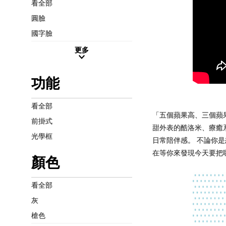
看全部
圓臉
國字臉
更多
功能
看全部
「五個蘋果高、三個蘋果重
前掛式
甜外表的酷洛米、療癒
光學框
日常陪伴感。 不論你是
在等你來發現今天要把
顏色
看全部
灰
槍色