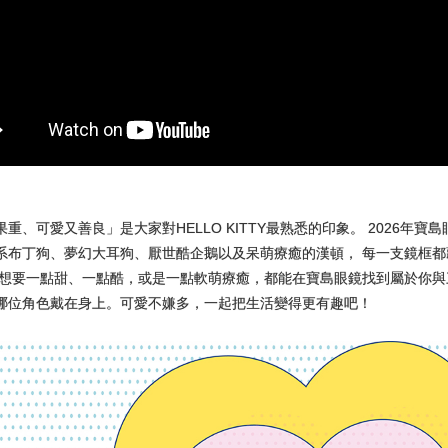
、可愛又善良」是大家對HELLO KITTY最熟悉的印象。 2026年寶島
系布丁狗、夢幻大耳狗、厭世酷企鵝以及呆萌療癒的漢頓， 每一支鏡框
想要一點甜、一點酷，或是一點軟萌療癒，都能在寶島眼鏡找到屬於你與三
哪位角色戴在身上。可愛不嫌多，一起把生活變得更有趣吧！