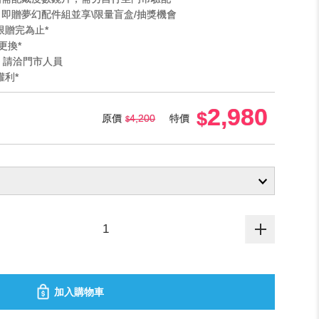
」即贈夢幻配件組並享\限量盲盒/抽獎機會
限贈完為止*
更換*
法 請洽門市人員
權利*
2,980
原價
4,200
特價
加入購物車