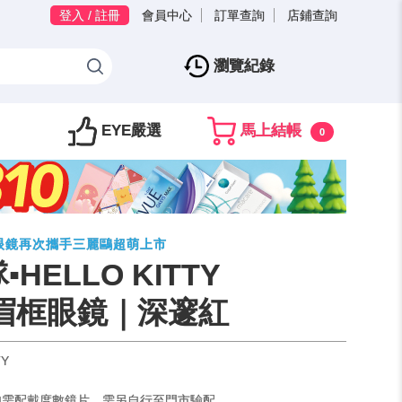
登入 / 註冊
會員中心
訂單查詢
店鋪查詢
瀏覽紀錄
EYE嚴選
馬上結帳
0
寶島眼鏡再次攜手三麗鷗超萌上市
HELLO KITTY
眉框眼鏡｜深邃紅
TY
如需配戴度數鏡片，需另自行至門市驗配