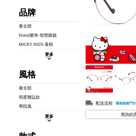
品牌
看全部
Rokid樂奇-智慧眼鏡
MICKY KIDS-童框
更多
風格
看全部
明星雜誌款
配送流程
寶島眼鏡門市
學院風
查詢此
更多