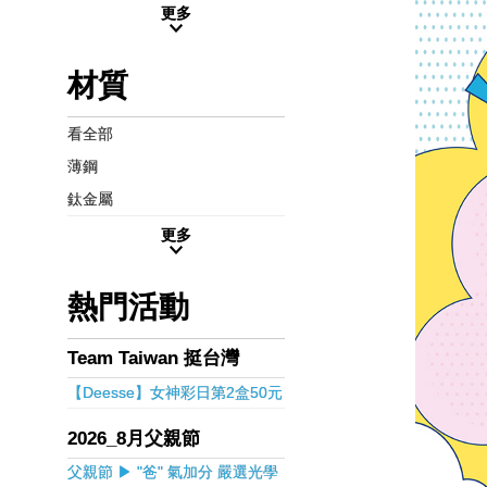
更多
材質
看全部
薄鋼
鈦金屬
更多
熱門活動
Team Taiwan 挺台灣
【Deesse】女神彩日第2盒50元
2026_8月父親節
父親節 ▶ "爸" 氣加分 嚴選光學