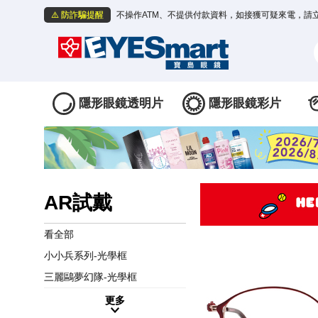
⚠️ 防詐騙提醒
不操作ATM、不提供付款資料，如接獲可疑來電，請
隱形眼鏡透明片
隱形眼鏡彩片
AR試戴
看全部
小小兵系列-光學框
三麗鷗夢幻隊-光學框
更多