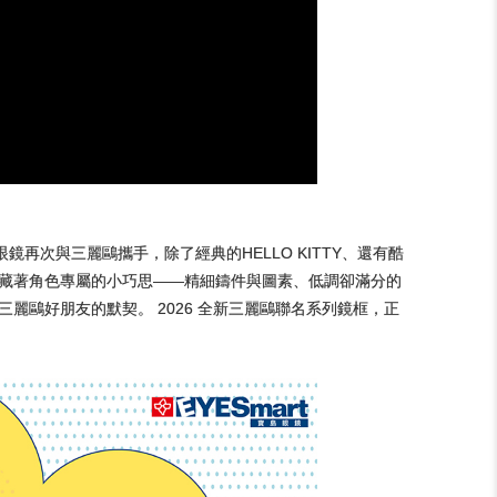
眼鏡再次與三麗鷗攜手，除了經典的HELLO KITTY、還有酷
都藏著角色專屬的小巧思——精細鑄件與圖素、低調卻滿分的
麗鷗好朋友的默契。 2026 全新三麗鷗聯名系列鏡框，正