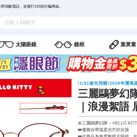
立即掛斷電話，並撥打165防詐騙專線。
太陽眼鏡
鏡框
葉黃素
!1/31搶先預購!2026年
三麗鷗夢幻隊▪︎
｜浪漫絮語 
🎀三麗鷗夢幻隊 – HELLO KIT
❤️優雅自帶溫柔光芒的女孩
❤️此商品為無度數鏡片眼鏡，