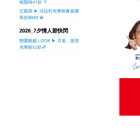
框限時47折 👔
父親節 ▶ 法拉利光學框會員價
再折$888 💎
2026_7夕情人節快閃
戀愛眼鏡 LOOK ▶ 月老、故宮
光學框52折💕