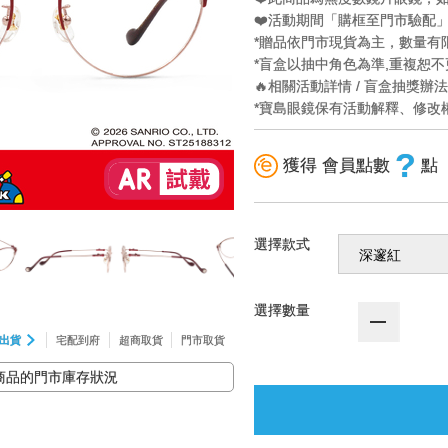
❤️活動期間「購框至門市驗配
*贈品依門市現貨為主，數量有
*盲盒以抽中角色為準,重複恕不
🔥相關活動詳情 / 盲盒抽獎辦
*寶島眼鏡保有活動解釋、修改
?
獲得 會員點數
點
選擇款式
選擇數量
出貨
宅配到府
超商取貨
門市取貨
商品的門市庫存狀況