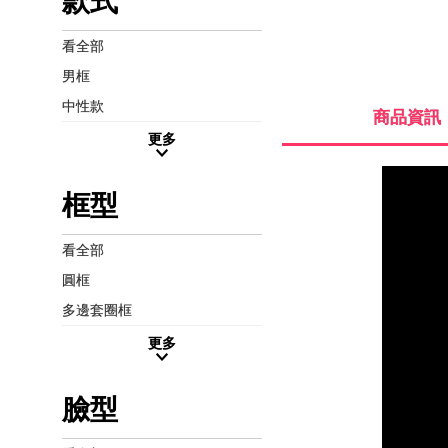
款式
看全部
男框
中性款
商品資訊
更多
框型
看全部
圓框
多邊套圈框
更多
臉型