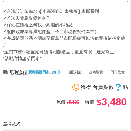
✔台灣設計師聯名 ❰小高潮色計事務所❱專屬系列
✔首次與寶島眼鏡跨合作
✔仔細在鏡框上尋找小高潮的小巧思
✔配眼鏡即享專屬配件盒（依門市現貨配件為主）
✔完成購買並憑本明細至寶島門市配眼鏡可以伍佰元換購指定鏡
片
•至門市整付驗配始可獲得相關贈品，數量有限，送完為止
*活動詳情請洽門市*
配送流程
寶島眼鏡門市出貨
宅配到府
超商取貨
門市取貨
?
獲得 會員點數
點
3,480
原價
5,600
特價
選擇款式