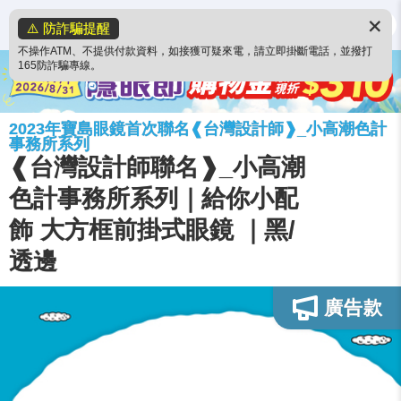
✕
⚠️ 防詐騙提醒
不操作ATM、不提供付款資料，如接獲可疑來電，請立即掛斷電話，並撥打
165防詐騙專線。
2023年寶島眼鏡首次聯名❰台灣設計師❱_小高潮色計
事務所系列
❰台灣設計師聯名❱_小高潮
色計事務所系列｜給你小配
飾 大方框前掛式眼鏡 ｜黑/
透邊