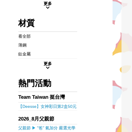
更多
材質
看全部
薄鋼
鈦金屬
更多
熱門活動
Team Taiwan 挺台灣
【Deesse】女神彩日第2盒50元
2026_8月父親節
父親節 ▶ "爸" 氣加分 嚴選光學