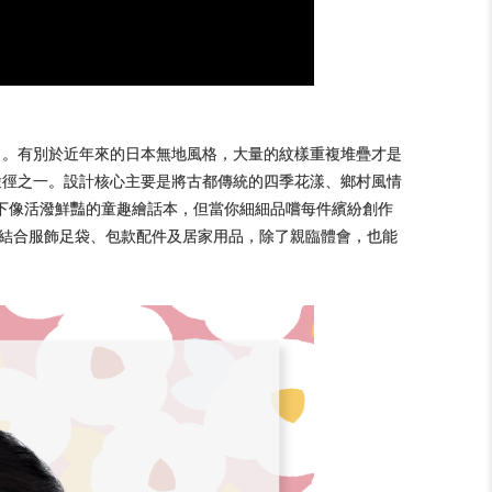
U』。有別於近年來的日本無地風格，大量的紋樣重複堆疊才是
的途徑之一。設計核心主要是將古都傳統的四季花漾、鄉村風情
下像活潑鮮豔的童趣繪話本，但當你細細品嚐每件繽紛創作
美結合服飾足袋、包款配件及居家用品，除了親臨體會，也能