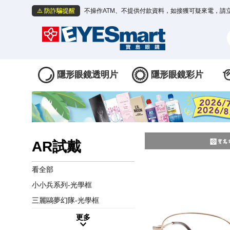
⚠️ 防詐騙提醒
不操作ATM、不提供付款資料，如接獲可疑來電，請
隱形眼鏡透明片
隱形眼鏡彩片
AR試戴
看全部
小小兵系列-光學框
三麗鷗夢幻隊-光學框
更多