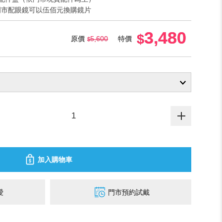
門市配眼鏡可以伍佰元換購鏡片
3,480
原價
5,600
特價
加入購物車
愛
門市預約試戴