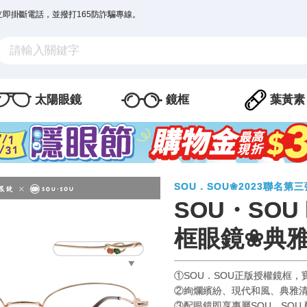
立即掛斷電話，並撥打165防詐騙專線。
太陽眼鏡
鏡框
葉黃素
SOU．SOU❀2023聯名第
SOU・SOU
框眼鏡❀典雅
①SOU．SOU正版授權鏡框
②絢爛繽紛、現代和風、典雅
③配眼鏡即享專屬SOU．SOU