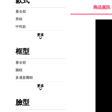
款式
商品資訊
看全部
男框
中性款
更多
框型
看全部
圓框
多邊套圈框
更多
臉型