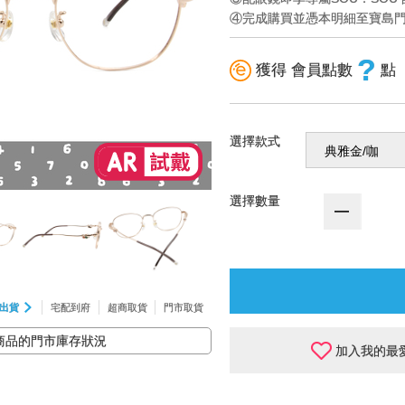
④完成購買並憑本明細至寶島
?
獲得 會員點數
點
選擇款式
選擇數量
出貨
宅配到府
超商取貨
門市取貨
商品的門市庫存狀況
加入我的最