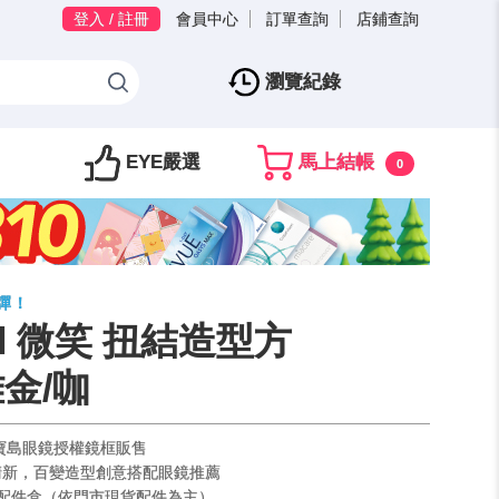
登入 / 註冊
會員中心
訂單查詢
店鋪查詢
瀏覽紀錄
EYE嚴選
馬上結帳
0
三彈！
 l 微笑 扭結造型方
金/咖
，寶島眼鏡授權鏡框販售
清新，百變造型創意搭配眼鏡推薦
 配件盒（依門市現貨配件為主）