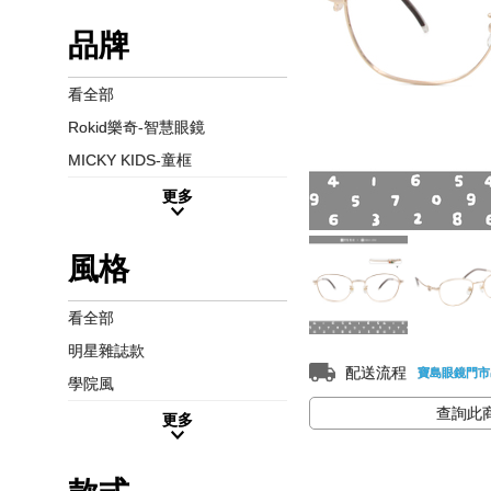
品牌
看全部
Rokid樂奇-智慧眼鏡
MICKY KIDS-童框
更多
風格
看全部
明星雜誌款
配送流程
寶島眼鏡門市
學院風
查詢此
更多