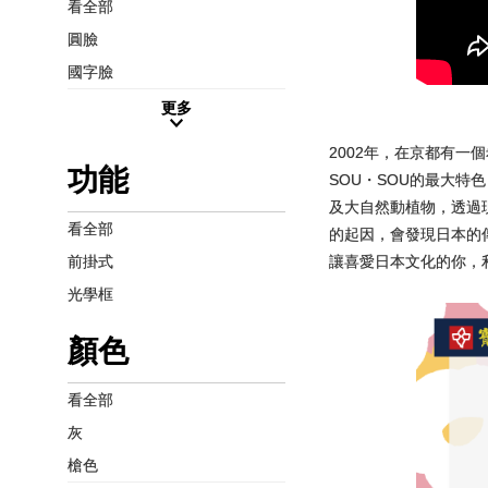
看全部
圓臉
國字臉
更多
2002年，在京都有
功能
SOU・SOU的最大
及大自然動植物，透過
看全部
的起因，會發現日本的
讓喜愛日本文化的你，
前掛式
光學框
顏色
看全部
灰
槍色