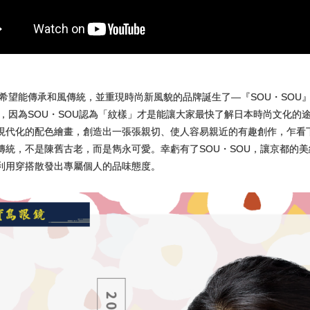
一個希望能傳承和風傳統，並重現時尚新風貌的品牌誕生了—『SOU・SO
特色，因為SOU・SOU認為「紋樣」才是能讓大家最快了解日本時尚文化
現代化的配色繪畫，創造出一張張親切、使人容易親近的有趣創作，乍看
傳統，不是陳舊古老，而是雋永可愛。幸虧有了SOU・SOU，讓京都的
利用穿搭散發出專屬個人的品味態度。