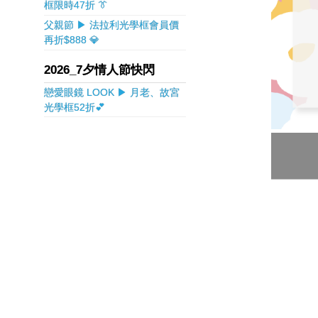
框限時47折 👔
父親節 ▶ 法拉利光學框會員價
再折$888 💎
2026_7夕情人節快閃
戀愛眼鏡 LOOK ▶ 月老、故宮
光學框52折💕