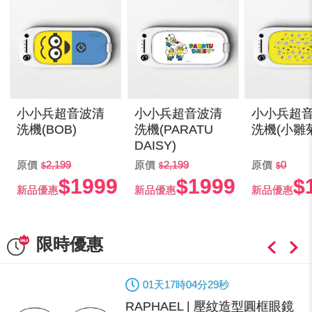
小小兵超音波清
小小兵超音波清
小小兵超
洗機(BOB)
洗機(PARATU
洗機(小雛
DAISY)
原價
2,199
原價
2,199
原價
0
$1999
$1999
$
新品優惠
新品優惠
新品優惠
限時優惠
01
天
17
時
04
分
29
秒
RAPHAEL | 壓紋造型圓框眼鏡