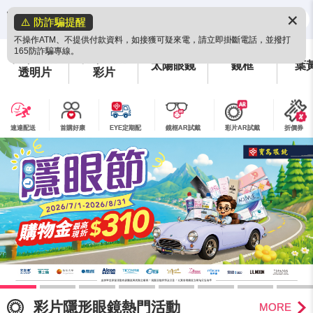
✕
⚠️ 防詐騙提醒
不操作ATM、不提供付款資料，如接獲可疑來電，請立即掛斷電話，並撥打
165防詐騙專線。
隱形眼鏡
隱形眼鏡
太陽眼鏡
鏡框
葉
透明片
彩片
速達配送
首購好康
EYE定期配
鏡框AR試戴
彩片AR試戴
折價券
彩片隱形眼鏡熱門活動
MORE