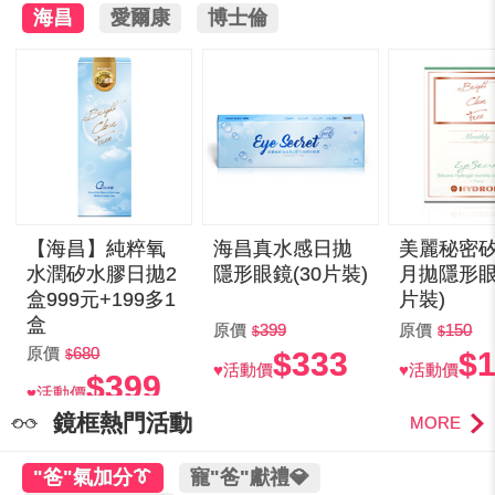
海昌
愛爾康
博士倫
【海昌】純粹氧
海昌真水感日拋
美麗秘密
水潤矽水膠日拋2
隱形眼鏡(30片裝)
月拋隱形眼
盒999元+199多1
片裝)
盒
原價
399
原價
150
原價
680
$333
$
♥活動價
♥活動價
$399
♥活動價
鏡框熱門活動
MORE
"爸"氣加分👔
寵"爸"獻禮💎