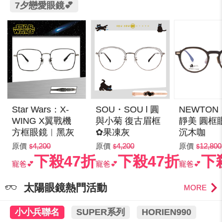
7夕戀愛眼鏡💕
Star Wars：X-
SOU・SOU l 圓
NEWTO
WING X翼戰機
與小菊 復古眉框
靜美 圓框
方框眼鏡︱黑灰
✿果凍灰
沉木咖
原價
4,200
原價
4,200
原價
12,800
下殺47折
下殺47折
下
寵爸💕
寵爸💕
寵爸💕
太陽眼鏡熱門活動
MORE
小小兵聯名
SUPER系列
HORIEN990