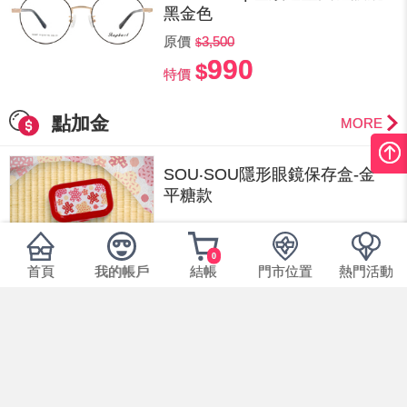
黑金色
原價
3,500
990
特價
點加金
MORE
SOU‧SOU隱形眼鏡保存盒-金
平糖款
原價
219
0
100
首頁
我的帳戶
結帳
門市位置
熱門活動
點數19點+