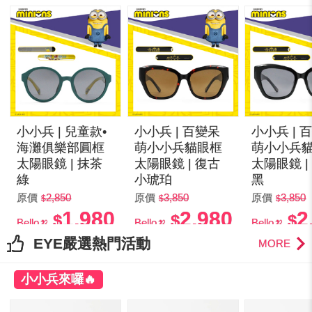
小小兵 | 兒童款•
小小兵 | 百變呆
小小兵 | 
海灘俱樂部圓框
萌小小兵貓眼框
萌小小兵
太陽眼鏡 | 抹茶
太陽眼鏡 | 復古
太陽眼鏡 |
綠
小琥珀
黑
原價
2,850
原價
3,850
原價
3,850
1,980
2,980
2
Bello🍌
Bello🍌
Bello🍌
EYE嚴選熱門活動
MORE
小小兵來囉🔥