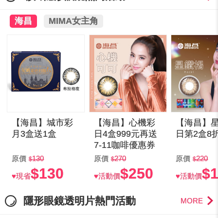
海昌
MIMA女主角
【海昌】城市彩
【海昌】心機彩
【海昌】
月3盒送1盒
日4盒999元再送
日第2盒8
7-11咖啡優惠券
原價
130
原價
270
原價
220
$130
$250
$
♥現省
♥活動價
♥活動價
隱形眼鏡透明片熱門活動
MORE