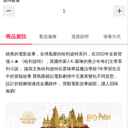
選擇數量
商品資訊
配送服務
退貨說明
保養方式
經典的電影故事，全球風靡的哈利波特系列，在2022年全新登
場☆★ 《哈利波特》，英國作家J·K·羅琳的青少年奇幻文學系
列小說， 描寫主角哈利波特在霍格華茲魔法學校7年學習生活
中的冒險故事 寶島眼鏡以電影劇情中元素來變化不同造型，
設計於鏡腳側邊或金屬鑄件， 突顯電影故事細節，讓人回味
無窮!