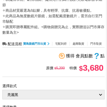
節
✧商品材質嚴選為ß鈦腳，具有輕彈、抗腐、抗過敏優點。
✧此商品為無度數鏡片眼鏡，如需配戴度數鏡片，需另自行至門
市驗配
✧購買即贈專屬配件組。<購物袋贈完為止，實際贈送以門市庫存
數量為主>
配送流程
寶島眼鏡門市出貨
宅配到府
超商取貨
門市取貨
?
獲得 會員點數
點
3,680
原價
5,200
特價
選擇款式