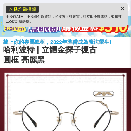
✕
⚠️ 防詐騙提醒
不操作ATM、不提供付款資料，如接獲可疑來電，請立即掛斷電話，並撥打
165防詐騙專線。
戴上你的專屬鏡框，2022年準備成為魔法學生!
哈利波特 | 立體金探子復古
圓框 亮麗黑