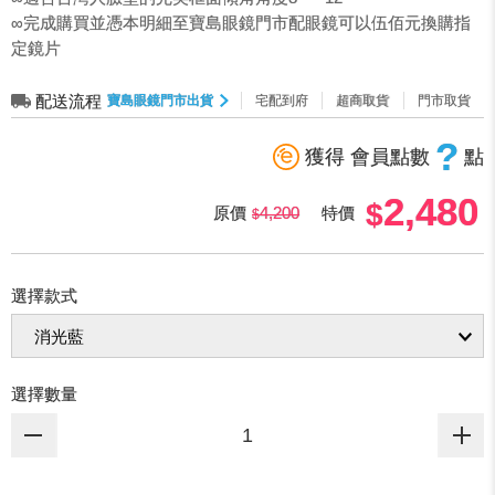
∞完成購買並憑本明細至寶島眼鏡門市配眼鏡可以伍佰元換購指
定鏡片
配送流程
寶島眼鏡門市出貨
宅配到府
超商取貨
門市取貨
?
獲得 會員點數
點
2,480
原價
4,200
特價
選擇款式
選擇數量