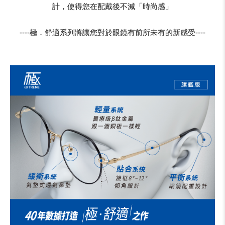
計，使得您在配戴後不減「時尚感」
----極．舒適系列將讓您對於眼鏡有前所未有的新感受----