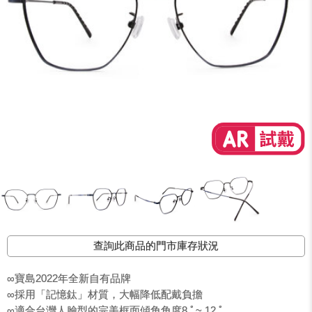
查詢此商品的門市庫存狀況
∞寶島2022年全新自有品牌
∞採用「記憶鈦」材質，大幅降低配戴負擔
∞適合台灣人臉型的完美框面傾角角度8 ﾟ~ 12 ﾟ