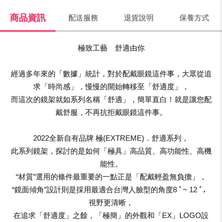
商品資訊
配送服務
退貨說明
保養方式
極致工藝 舒適由你
經過多年來的「數據」統計，對於配戴眼鏡這件事，大眾從追
求「時尚感」，慢慢的開始轉移至「舒適度」，
而這次的鏡架就如系列名稱「舒適」，簡單直白！就是讓您配
戴舒服，不再抗拒戴眼鏡這件事。
2022全新自有品牌 極(EXTREME)．舒適系列，
此系列鏡架，探討的是如何「極具」高品質、高功能性、高機
能性。
“材質”選用的條件最重要的一點正是「配戴輕盈無負擔」，
“鏡面傾角”設計則是採用最適合台灣人臉型的角度8 ﾟ~ 12 ﾟ，
視野更清晰，
在追求「舒適度」之餘，「極簡」的外觀和「EX」LOGO設