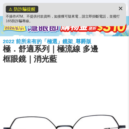
✕
⚠️ 防詐騙提醒
不操作ATM、不提供付款資料，如接獲可疑來電，請立即掛斷電話，並撥打
165防詐騙專線。
2022 前所未有的「極選」鏡架_尊爵版
極．舒適系列｜極流線 多邊
框眼鏡｜消光藍