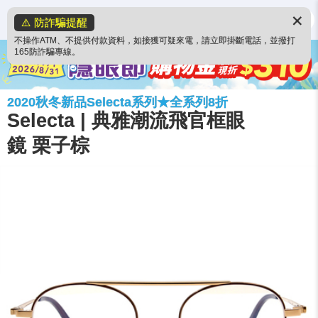
✕
⚠️ 防詐騙提醒
不操作ATM、不提供付款資料，如接獲可疑來電，請立即掛斷電話，並撥打
165防詐騙專線。
2020秋冬新品Selecta系列★全系列8折
Selecta | 典雅潮流飛官框眼
鏡 栗子棕