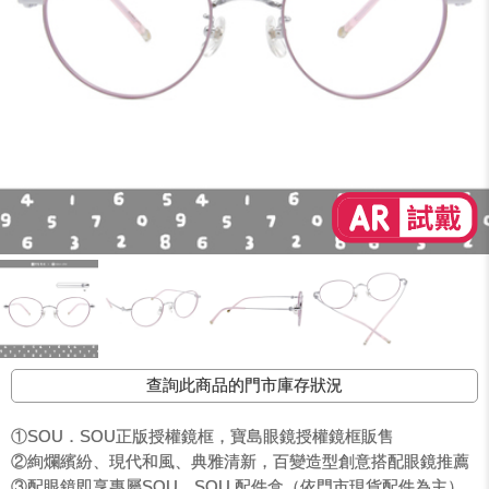
查詢此商品的門市庫存狀況
①SOU．SOU正版授權鏡框，寶島眼鏡授權鏡框販售
②絢爛繽紛、現代和風、典雅清新，百變造型創意搭配眼鏡推薦
③配眼鏡即享專屬SOU．SOU 配件盒（依門市現貨配件為主）