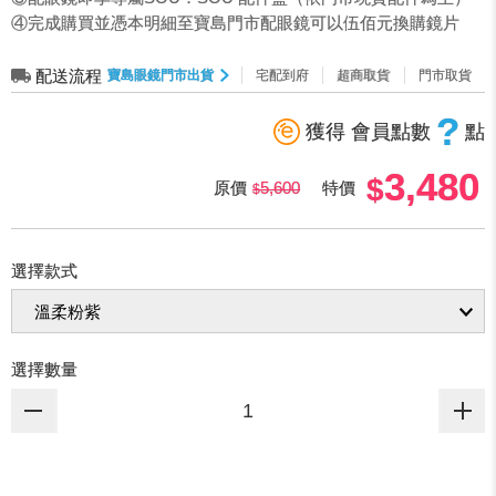
④完成購買並憑本明細至寶島門市配眼鏡可以伍佰元換購鏡片
配送流程
寶島眼鏡門市出貨
宅配到府
超商取貨
門市取貨
?
獲得 會員點數
點
3,480
原價
5,600
特價
選擇款式
選擇數量