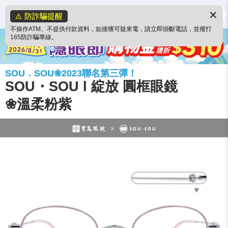
✕
⚠️ 防詐騙提醒
不操作ATM、不提供付款資料，如接獲可疑來電，請立即掛斷電話，並撥打
165防詐騙專線。
SOU．SOU❀2023聯名第三彈！
SOU・SOU l 綻放 圓框眼鏡
❀溫柔粉紫