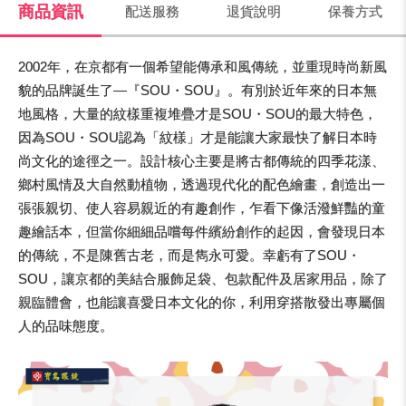
商品資訊
配送服務
退貨說明
保養方式
2002年，在京都有一個希望能傳承和風傳統，並重現時尚新風
貌的品牌誕生了—『SOU・SOU』。有別於近年來的日本無
地風格，大量的紋樣重複堆疊才是SOU・SOU的最大特色，
因為SOU・SOU認為「紋樣」才是能讓大家最快了解日本時
尚文化的途徑之一。設計核心主要是將古都傳統的四季花漾、
鄉村風情及大自然動植物，透過現代化的配色繪畫，創造出一
張張親切、使人容易親近的有趣創作，乍看下像活潑鮮豔的童
趣繪話本，但當你細細品嚐每件繽紛創作的起因，會發現日本
的傳統，不是陳舊古老，而是雋永可愛。幸虧有了SOU・
SOU，讓京都的美結合服飾足袋、包款配件及居家用品，除了
親臨體會，也能讓喜愛日本文化的你，利用穿搭散發出專屬個
人的品味態度。