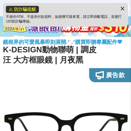
✕
⚠️ 防詐騙提醒
不操作ATM、不提供付款資料，如接獲可疑來電，請立即掛斷電話，並撥打
165防詐騙專線。
鏡框界的可愛風暴即刻展開.ᐟ .ᐟ購買即贈專屬配件💖
K-DESIGN動物聯萌 | 調皮
汪 大方框眼鏡 | 月夜黑