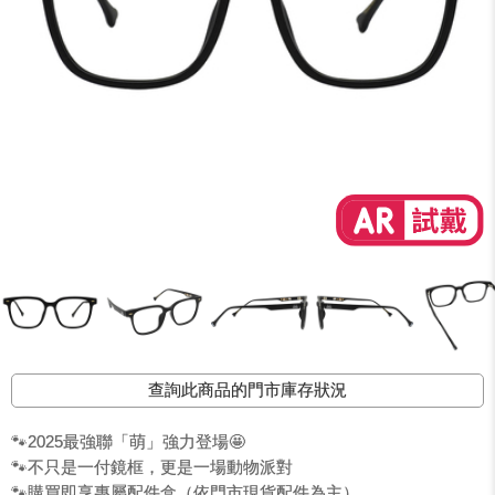
查詢此商品的門市庫存狀況
🐾2025最強聯「萌」強力登場🤩
🐾不只是一付鏡框，更是一場動物派對
🐾購買即享專屬配件盒（依門市現貨配件為主）