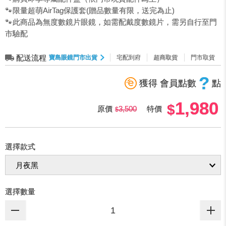
🐾限量超萌AirTag保護套(贈品數量有限，送完為止)
🐾此商品為無度數鏡片眼鏡，如需配戴度數鏡片，需另自行至門
市驗配
配送流程
寶島眼鏡門市出貨
宅配到府
超商取貨
門市取貨
?
獲得 會員點數
點
1,980
原價
3,500
特價
選擇款式
選擇數量