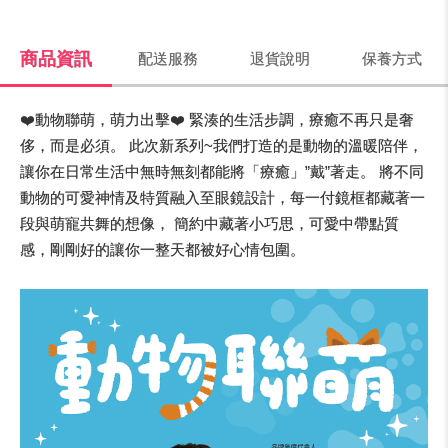
商品資訊
配送服務
退貨說明
保養方式
❤️動物聯萌，萌力出擊❤️ 緊湊的生活步調，療癒不再只是奢
侈，而是必須。 此次新系列~我們打造的是動物的溫暖陪伴，
讓你在日常生活中無時無刻都能將「療癒」”戴”著走。 將不同
動物的可愛神情及特質融入至眼鏡設計，每一付鏡框都藏著一
段與萌寵共舞的想像， 簡約中藏著小巧思，可愛中帶點質
感，剛剛好的讓你一整天都被好心情包圍。