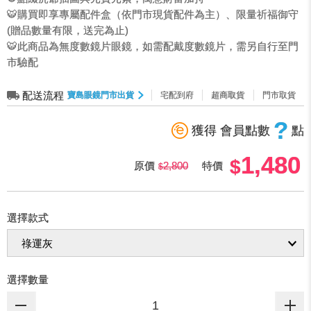
🐯購買即享專屬配件盒（依門市現貨配件為主）、限量祈福御守
(贈品數量有限，送完為止)
🐯此商品為無度數鏡片眼鏡，如需配戴度數鏡片，需另自行至門
市驗配
配送流程
寶島眼鏡門市出貨
宅配到府
超商取貨
門市取貨
?
獲得 會員點數
點
1,480
原價
2,800
特價
選擇款式
選擇數量