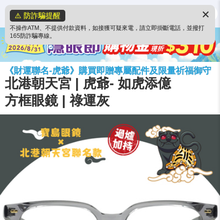
✕
⚠️ 防詐騙提醒
不操作ATM、不提供付款資料，如接獲可疑來電，請立即掛斷電話，並撥打
165防詐騙專線。
《財運聯名-虎爺》購買即贈專屬配件及限量祈福御守
北港朝天宮 | 虎爺- 如虎添億
方框眼鏡 | 祿運灰