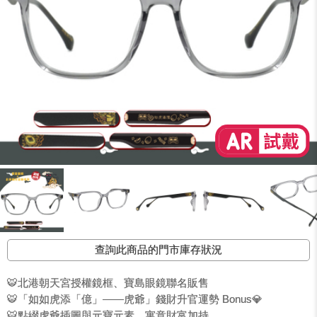
查詢此商品的門市庫存狀況
🐯北港朝天宮授權鏡框、寶島眼鏡聯名販售
🐯「如如虎添「億」——虎爺」錢財升官運勢 Bonus💎
🐯點綴虎爺插圖與元寶元素，寓意財富加持