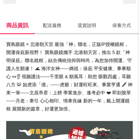
商品資訊
配送服務
退貨說明
保養方式
寶島眼鏡 × 北港朝天宮 最強「神」聯名，正版IP授權鏡框，
開運保庇新視野！ 寶島眼鏡攜手 北港朝天宮，推出 5 款「神
明保庇」聯名鏡框，結合傳統信仰與時尚，為您加持開運、守
護人生順遂！ 🌊 海洋女神——媽祖：保庇 平安健康、事事順
心 👀👂 視聽護法——千里眼 & 順風耳：助您 眼觀四處，耳聽
八方 🐯 如虎添「億」——虎爺：財運旺旺來、事業亨通 🖋️ 神
來一筆——文昌帝君：上榜 學業進步、逢考必中 ❤️ 即刻脫單
——月老：牽引 心心相印、情牽良緣 新的一年，戴上開運鏡
框 展開新的篇章，好運更加倍。