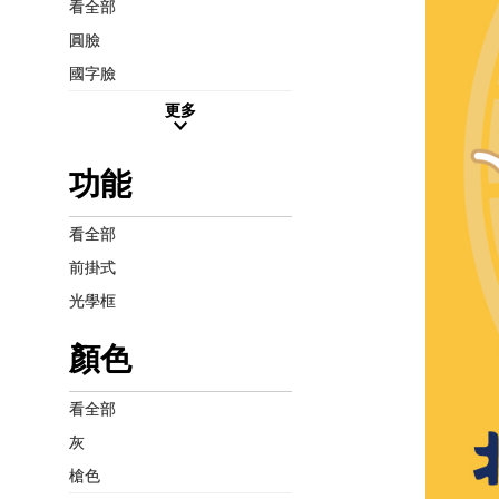
看全部
圓臉
國字臉
更多
功能
看全部
前掛式
光學框
顏色
看全部
灰
槍色