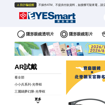
⚠️ 防詐騙提醒
不操作ATM、不提供付款資料，如接獲可疑來電，請
隱形眼鏡透明片
隱形眼鏡彩片
AR試戴
看全部
小小兵系列-光學框
三麗鷗夢幻隊-光學框
更多