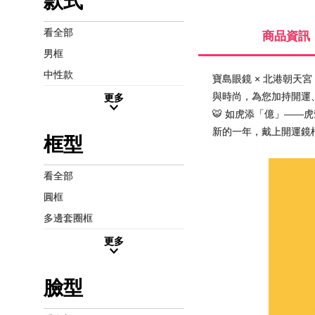
款式
看全部
商品資訊
男框
中性款
寶島眼鏡 × 北港朝天
與時尚，為您加持開運、
更多
🐯 如虎添「億」——
新的一年，戴上開運鏡
框型
看全部
圓框
多邊套圈框
更多
臉型