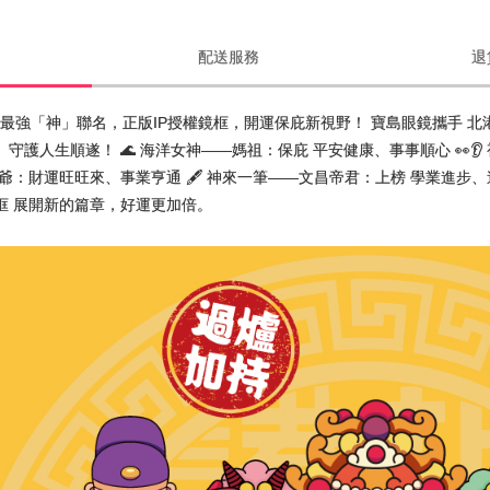
配送服務
退
宮 最強「神」聯名，正版IP授權鏡框，開運保庇新視野！ 寶島眼鏡攜手 
守護人生順遂！ 🌊 海洋女神——媽祖：保庇 平安健康、事事順心 👀👂
虎爺：財運旺旺來、事業亨通 🖋️ 神來一筆——文昌帝君：上榜 學業進步
框 展開新的篇章，好運更加倍。