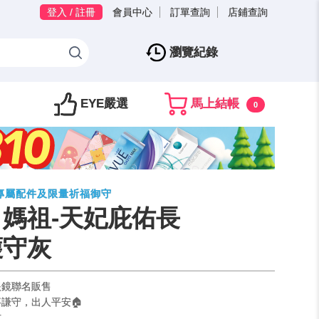
登入 / 註冊
會員中心
訂單查詢
店鋪查詢
瀏覽紀錄
EYE嚴選
馬上結帳
0
專屬配件及限量祈福御守
| 媽祖-天妃庇佑長
護守灰
眼鏡聯名販售
謙守，出人平安🏠
式