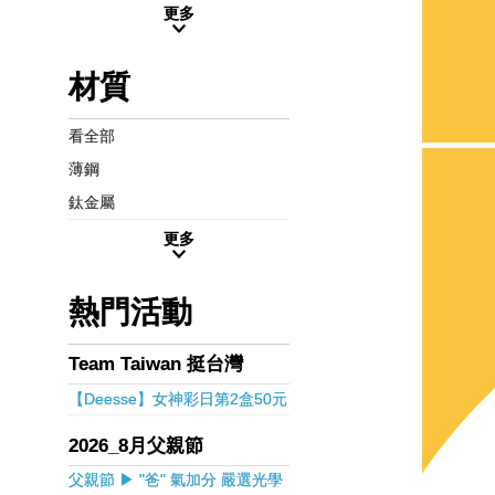
更多
材質
看全部
薄鋼
鈦金屬
更多
熱門活動
Team Taiwan 挺台灣
【Deesse】女神彩日第2盒50元
2026_8月父親節
父親節 ▶ "爸" 氣加分 嚴選光學