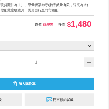
市現貨配件為主）、限量祈福御守(贈品數量有限，送完為止)
如需配戴度數鏡片，需另自行至門市驗配
1,480
原價
2,800
特價
加入購物車
愛
門市預約試戴