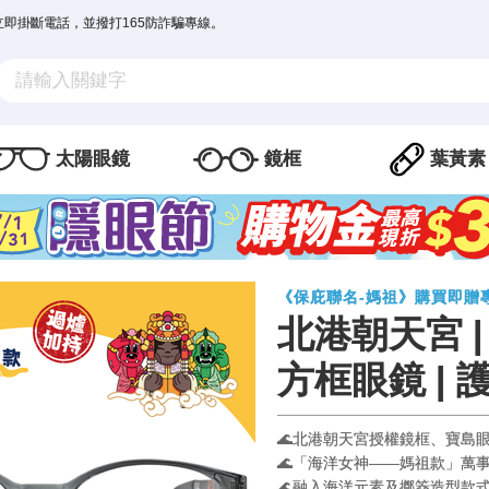
立即掛斷電話，並撥打165防詐騙專線。
太陽眼鏡
鏡框
葉黃素
《保庇聯名-媽祖》購買即贈
北港朝天宮 
方框眼鏡 | 
🌊北港朝天宮授權鏡框、寶島
🌊「海洋女神——媽祖款」萬事
🌊融入海洋元素及擲筊造型款