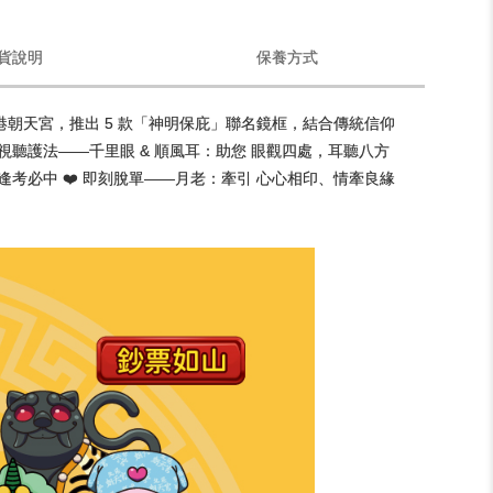
貨說明
保養方式
北港朝天宮，推出 5 款「神明保庇」聯名鏡框，結合傳統信仰
 視聽護法——千里眼 & 順風耳：助您 眼觀四處，耳聽八方
、逢考必中 ❤️ 即刻脫單——月老：牽引 心心相印、情牽良緣