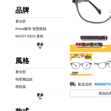
品牌
看全部
Rokid樂奇-智慧眼鏡
MICKY KIDS-童框
更多
風格
看全部
明星雜誌款
配送流程
寶島眼鏡門市
學院風
查詢此
更多