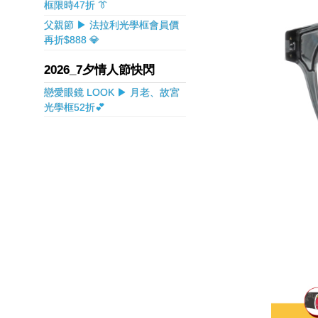
框限時47折 👔
父親節 ▶ 法拉利光學框會員價
再折$888 💎
2026_7夕情人節快閃
戀愛眼鏡 LOOK ▶ 月老、故宮
光學框52折💕