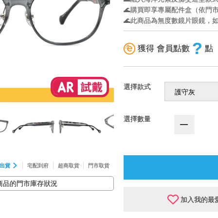
🌊購買即享專屬配件盒（依門
🌊此商品為無度數鏡片眼鏡，
?
獲得 會員點數
點
選擇款式
選擇數量
出貨
宅配到府
超商取貨
門市取貨
商品的門市庫存狀況
加入我的最