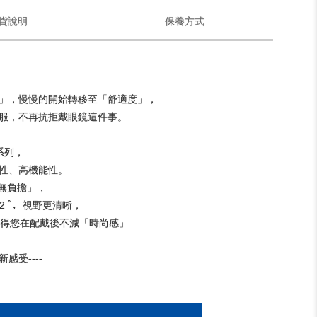
貨說明
保養方式
」，慢慢的開始轉移至「舒適度」，
服，不再抗拒戴眼鏡這件事。
適系列，
性、高機能性。
無負擔」，
2 ﾟ，視野更清晰，
使得您在配戴後不減「時尚感」
感受----