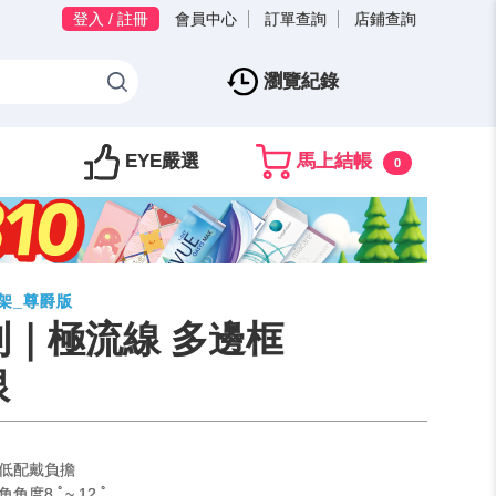
登入 / 註冊
會員中心
訂單查詢
店鋪查詢
瀏覽紀錄
EYE嚴選
馬上結帳
0
鏡架_尊爵版
｜極流線 多邊框
銀
低配戴負擔
8 ﾟ~ 12 ﾟ