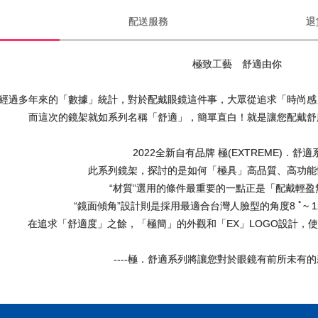
配送服務
退
極致工藝 舒適由你
經過多年來的「數據」統計，對於配戴眼鏡這件事，大眾從追求「時尚感
而這次的鏡架就如系列名稱「舒適」，簡單直白！就是讓您配戴舒
2022全新自有品牌 極(EXTREME)．舒
此系列鏡架，探討的是如何「極具」高品質、高功能
“材質”選用的條件最重要的一點正是「配戴輕盈
“鏡面傾角”設計則是採用最適合台灣人臉型的角度8 ﾟ~ 1
在追求「舒適度」之餘，「極簡」的外觀和「EX」LOGO設計，
----極．舒適系列將讓您對於眼鏡有前所未有的新