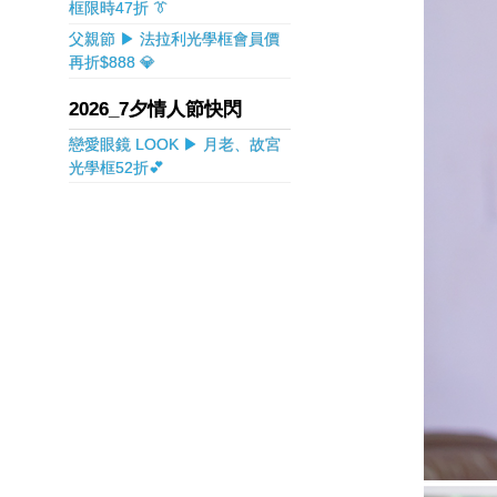
框限時47折 👔
父親節 ▶ 法拉利光學框會員價
再折$888 💎
2026_7夕情人節快閃
戀愛眼鏡 LOOK ▶ 月老、故宮
光學框52折💕