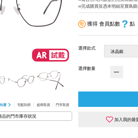
∞完成購買並憑本明細至寶島
?
獲得 會員點數
點
選擇款式
選擇數量
出貨
宅配到府
超商取貨
門市取貨
商品的門市庫存狀況
加入我的最