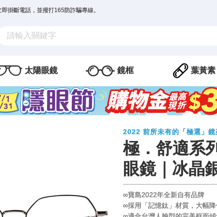
立即掛斷電話，並撥打165防詐騙專線。
太陽眼鏡
鏡框
葉黃素
2022 前所未有的「極選」
極．舒適系列
眼鏡｜冰晶
∞寶島2022年全新自有品牌
∞採用「記憶鈦」材質，大幅降
∞適合台灣人臉型的完美框面傾角角度