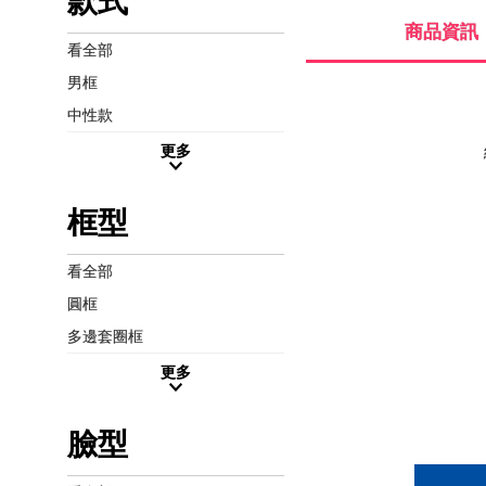
款式
商品資訊
看全部
男框
中性款
更多
框型
看全部
圓框
多邊套圈框
更多
臉型