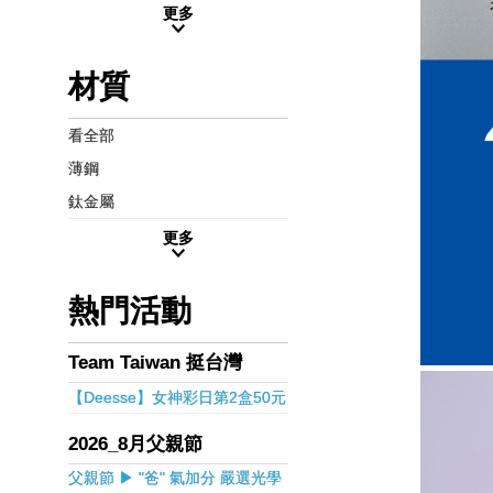
更多
材質
看全部
薄鋼
鈦金屬
更多
熱門活動
Team Taiwan 挺台灣
【Deesse】女神彩日第2盒50元
2026_8月父親節
父親節 ▶ "爸" 氣加分 嚴選光學