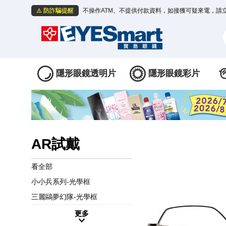
⚠️ 防詐騙提醒
不操作ATM、不提供付款資料，如接獲可疑來電，請
隱形眼鏡透明片
隱形眼鏡彩片
AR試戴
看全部
小小兵系列-光學框
三麗鷗夢幻隊-光學框
更多