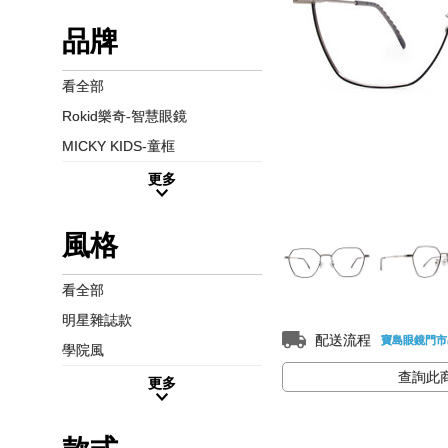
品牌
看全部
Rokid樂奇-智慧眼鏡
MICKY KIDS-童框
更多
風格
看全部
明星雜誌款
配送流程
寶島眼鏡門市
學院風
查詢此
更多