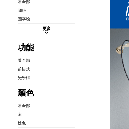
看全部
圓臉
國字臉
更多
功能
看全部
前掛式
光學框
顏色
看全部
灰
槍色