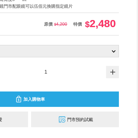
眼鏡門市配眼鏡可以伍佰元換購指定鏡片
2,480
原價
4,200
特價
加入購物車
愛
門市預約試戴