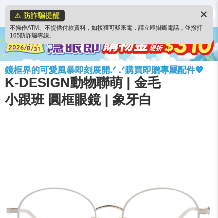
✕
⚠️ 防詐騙提醒
不操作ATM、不提供付款資料，如接獲可疑來電，請立即掛斷電話，並撥打
165防詐騙專線。
鏡框界的可愛風暴即刻展開.ᐟ .ᐟ購買即贈專屬配件💖
K-DESIGN動物聯萌 | 金毛
小跟班 圓框眼鏡 | 象牙白