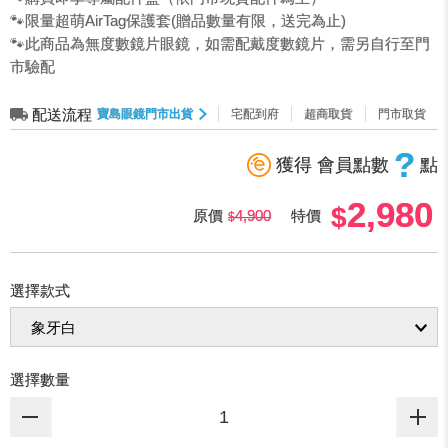
🐾限量超萌AirTag保護套(贈品數量有限，送完為止)
🐾此商品為無度數鏡片眼鏡，如需配戴度數鏡片，需另自行至門
市驗配
配送流程
寶島眼鏡門市出貨
宅配到府
超商取貨
門市取貨
?
獲得 會員點數
點
2,980
原價
4,900
特價
選擇款式
選擇數量