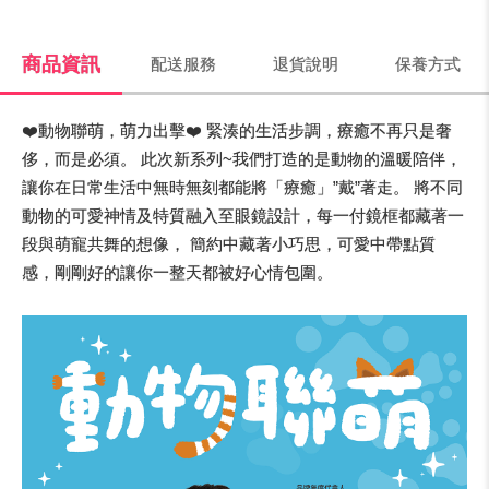
商品資訊
配送服務
退貨說明
保養方式
❤️動物聯萌，萌力出擊❤️ 緊湊的生活步調，療癒不再只是奢
侈，而是必須。 此次新系列~我們打造的是動物的溫暖陪伴，
讓你在日常生活中無時無刻都能將「療癒」”戴”著走。 將不同
動物的可愛神情及特質融入至眼鏡設計，每一付鏡框都藏著一
段與萌寵共舞的想像， 簡約中藏著小巧思，可愛中帶點質
感，剛剛好的讓你一整天都被好心情包圍。