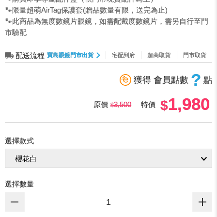
🐾限量超萌AirTag保護套(贈品數量有限，送完為止)
🐾此商品為無度數鏡片眼鏡，如需配戴度數鏡片，需另自行至門
市驗配
配送流程
寶島眼鏡門市出貨
宅配到府
超商取貨
門市取貨
?
獲得 會員點數
點
1,980
原價
3,500
特價
選擇款式
選擇數量