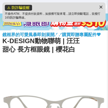
✕
⚠️ 防詐騙提醒
不操作ATM、不提供付款資料，如接獲可疑來電，請立即掛斷電話，並撥打
165防詐騙專線。
鏡框界的可愛風暴即刻展開.ᐟ .ᐟ購買即贈專屬配件💖
K-DESIGN動物聯萌 | 汪汪
甜心 長方框眼鏡 | 櫻花白