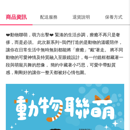
商品資訊
配送服務
退貨說明
保養方式
❤️動物聯萌，萌力出擊❤️ 緊湊的生活步調，療癒不再只是奢
侈，而是必須。 此次新系列~我們打造的是動物的溫暖陪伴，
讓你在日常生活中無時無刻都能將「療癒」”戴”著走。 將不同
動物的可愛神情及特質融入至眼鏡設計，每一付鏡框都藏著一
段與萌寵共舞的想像， 簡約中藏著小巧思，可愛中帶點質
感，剛剛好的讓你一整天都被好心情包圍。