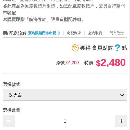
👒此商品為無度數鏡片眼鏡，如需配戴度數鏡片，需另自行至門
市驗配
👒購買即贈「航海卷軸」限量造型配件組。
配送流程
寶島眼鏡門市出貨
宅配到府
超商取貨
門市取貨
?
獲得 會員點數
點
2,480
原價
4,200
特價
選擇款式
選擇數量