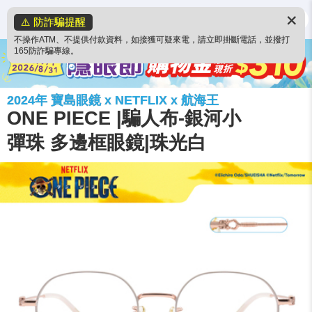
✕
⚠️ 防詐騙提醒
不操作ATM、不提供付款資料，如接獲可疑來電，請立即掛斷電話，並撥打
165防詐騙專線。
2024年 寶島眼鏡 x NETFLIX x 航海王
ONE PIECE |騙人布-銀河小
彈珠 多邊框眼鏡|珠光白