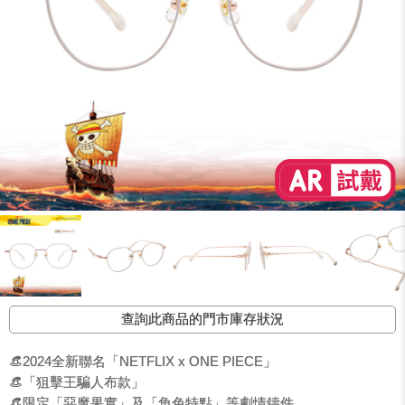
查詢此商品的門市庫存狀況
👒2024全新聯名「NETFLIX x ONE PIECE」
👒「狙擊王騙人布款」
👒限定「惡魔果實」及「角色特點」等劇情鑄件