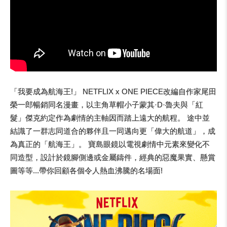
「我要成為航海王!」 NETFLIX x ONE PIECE改編自作家尾田
榮一郎暢銷同名漫畫，以主角草帽小子蒙其·D·魯夫與「紅
髮」傑克約定作為劇情的主軸因而踏上遠大的航程。 途中並
結識了一群志同道合的夥伴且一同邁向更「偉大的航道」，成
為真正的「航海王」。 寶島眼鏡以電視劇情中元素來變化不
同造型，設計於鏡腳側邊或金屬鑄件，經典的惡魔果實、懸賞
圖等等...帶你回顧各個令人熱血沸騰的名場面!