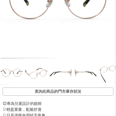
查詢此商品的門市庫存狀況
😊專為兒童設計的鏡框
🎈輕盈重量，配戴舒適
🎈日系溫暖色調賦予童趣