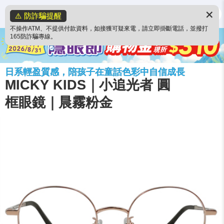
✕
⚠️ 防詐騙提醒
不操作ATM、不提供付款資料，如接獲可疑來電，請立即掛斷電話，並撥打
165防詐騙專線。
日系輕盈質感，陪孩子在童話色彩中自信成長
MICKY KIDS｜小追光者 圓
框眼鏡｜晨霧粉金