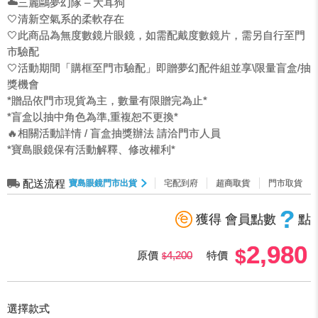
☁️三麗鷗夢幻隊 – 大耳狗
🤍清新空氣系的柔軟存在
🤍此商品為無度數鏡片眼鏡，如需配戴度數鏡片，需另自行至門
市驗配
🤍活動期間「購框至門市驗配」即贈夢幻配件組並享\限量盲盒/抽
獎機會
*贈品依門市現貨為主，數量有限贈完為止*
*盲盒以抽中角色為準,重複恕不更換*
🔥相關活動詳情 / 盲盒抽獎辦法 請洽門市人員
*寶島眼鏡保有活動解釋、修改權利*
配送流程
寶島眼鏡門市出貨
宅配到府
超商取貨
門市取貨
?
獲得 會員點數
點
2,980
原價
4,200
特價
選擇款式