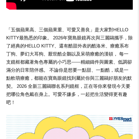
「五個蘋果高、三個蘋果重、可愛又善良」是大家對HELLO
KITTY最熟悉的印象。 2026年寶島眼鏡再次與三麗鷗攜手，除
了經典的HELLO KITTY、還有酷甜外表的酷洛米、療癒系布
丁狗、夢幻大耳狗、厭世酷企鵝以及呆萌療癒的漢頓， 每一
支鏡框都藏著角色專屬的小巧思——精細鑄件與圖素、低調卻
滿分的日常陪伴感。 不論你是想要一點甜、一點酷，或是一
點軟萌療癒，都能在寶島眼鏡找到屬於你與三麗鷗好朋友的默
契。 2026 全新三麗鷗聯名系列鏡框，正在等你來發現今天要
把哪位角色戴在身上。可愛不嫌多，一起把生活變得更有趣
吧！