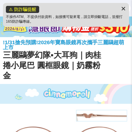
✕
⚠️ 防詐騙提醒
不操作ATM、不提供付款資料，如接獲可疑來電，請立即掛斷電話，並撥打
165防詐騙專線。
!1/31搶先預購!2026年寶島眼鏡再次攜手三麗鷗超萌
上市
三麗鷗夢幻隊▪︎大耳狗｜肉桂
捲小尾巴 圓框眼鏡｜奶霧粉
金