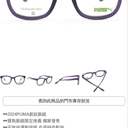
查詢此商品的門市庫存狀況
🕶️2024PUMA新款眼鏡
🕶️寶島眼鏡限定推薦 獨家發售
🕶️不敗的運動穿搭 也是時尚配件