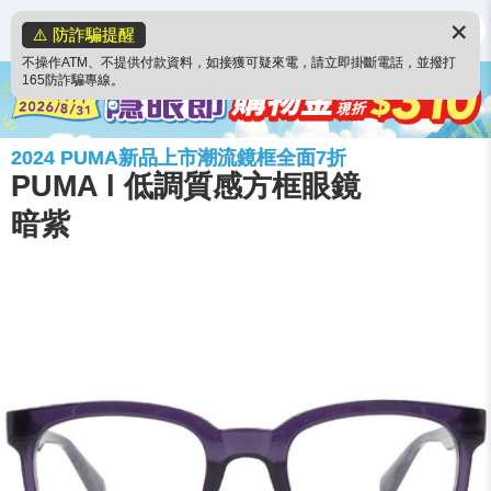
✕
⚠️ 防詐騙提醒
不操作ATM、不提供付款資料，如接獲可疑來電，請立即掛斷電話，並撥打
165防詐騙專線。
2024 PUMA新品上市潮流鏡框全面7折
PUMA l 低調質感方框眼鏡
暗紫