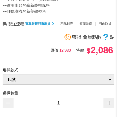
🕶️歐美街頭的嶄新鏡框風格
🕶️帥氣潮流的新美學視角
配送流程
寶島眼鏡門市出貨
宅配到府
超商取貨
門市取貨
?
獲得 會員點數
點
2,086
原價
2,980
特價
選擇款式
選擇數量