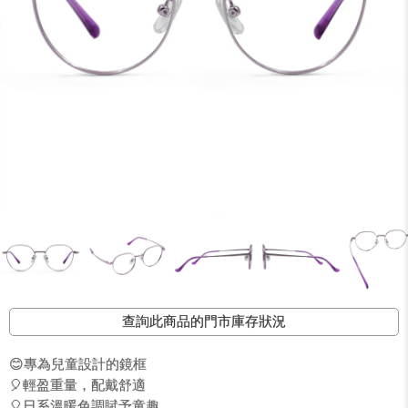
查詢此商品的門市庫存狀況
😊專為兒童設計的鏡框
🎈輕盈重量，配戴舒適
🎈日系溫暖色調賦予童趣