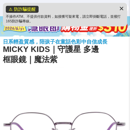
✕
⚠️ 防詐騙提醒
不操作ATM、不提供付款資料，如接獲可疑來電，請立即掛斷電話，並撥打
165防詐騙專線。
日系輕盈質感，陪孩子在童話色彩中自信成長
MICKY KIDS｜守護星 多邊
框眼鏡｜魔法紫