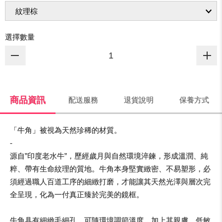
選擇數量
商品資訊
配送服務
退貨說明
保養方式
「牛角」被視為天然珍稀的材質。
-
源自”印度老水牛”，歷經歲月與自然環境淬鍊，形成溫潤、純
粹、帶有生命紋理的質地。牛角本身堅實緻密、不易塑形，必
須經過職人百道工序的細緻打磨，才能讓其天然光澤與層次完
全呈現，化為一付真正臻於完美的鏡框。
牛角具有細緻毛細孔，可隨環境調節溫度，加上其親膚、低敏