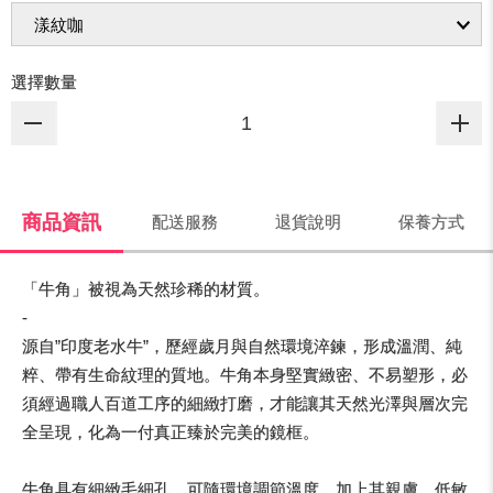
選擇數量
商品資訊
配送服務
退貨說明
保養方式
「牛角」被視為天然珍稀的材質。
-
源自”印度老水牛”，歷經歲月與自然環境淬鍊，形成溫潤、純
粹、帶有生命紋理的質地。牛角本身堅實緻密、不易塑形，必
須經過職人百道工序的細緻打磨，才能讓其天然光澤與層次完
全呈現，化為一付真正臻於完美的鏡框。
牛角具有細緻毛細孔，可隨環境調節溫度，加上其親膚、低敏