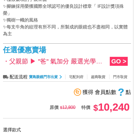
✨腳鍊採用榮獲國際全球認可的優良設計標章「 IF設計獎項殊
榮」
✨獨樹一幟的風格
✨每支牛角的紋理有所不同，所製成的眼鏡也不盡相同，以實體
為主
任選優惠賣場
・父親節 ▶ "爸" 氣加分 嚴選光學框限時47折 👔
GO >
配送流程
寶島眼鏡門市出貨
宅配到府
超商取貨
門市取貨
?
獲得 會員點數
點
10,240
原價
12,800
特價
選擇款式