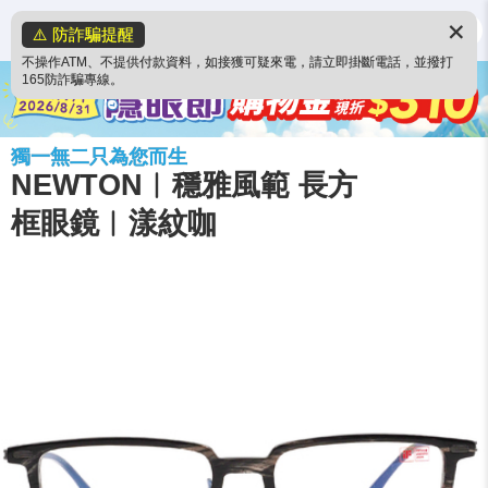
✕
⚠️ 防詐騙提醒
不操作ATM、不提供付款資料，如接獲可疑來電，請立即掛斷電話，並撥打
165防詐騙專線。
獨一無二只為您而生
NEWTON︱穩雅風範 長方
框眼鏡︱漾紋咖