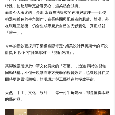
特性，使配戴時更舒適安心，溫柔貼合肌膚。
而最令人著迷的，是那 永遠無法複製的色澤與紋理——即使
挑選相近色的牛角製作，在長時間與配戴者的肌膚、體溫、外
在環境互動後，仍會生成專屬於自己的光影變化，真正成就
「唯一」。
今年的新款更採用了榮獲國際肯定~媲美設計界奧斯卡的 iF設
計獎 所授予的”腳鍊專利”--『雙軸鉸鏈』。
其腳鍊靈感源於中華文化傳統的「石磨」，透過 獨特的雙軸
同動結構，不僅呈現別具東方美學的視覺效果，也讓鏡腳在展
開時更為靈活順暢，體現設計與工藝並進的極致平衡。
天然、手工、文化、設計——每一付牛角鏡框，都是值得珍藏
的藝術品。