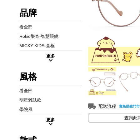
品牌
看全部
Rokid樂奇-智慧眼鏡
MICKY KIDS-童框
更多
風格
看全部
明星雜誌款
配送流程
寶島眼鏡門市
學院風
查詢此
更多