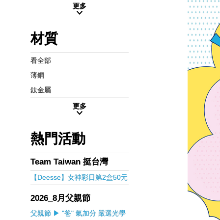
更多
材質
看全部
薄鋼
鈦金屬
更多
熱門活動
Team Taiwan 挺台灣
【Deesse】女神彩日第2盒50元
2026_8月父親節
父親節 ▶ "爸" 氣加分 嚴選光學