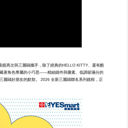
眼鏡再次與三麗鷗攜手，除了經典的HELLO KITTY、還有酷
都藏著角色專屬的小巧思——精細鑄件與圖素、低調卻滿分的
麗鷗好朋友的默契。 2026 全新三麗鷗聯名系列鏡框，正