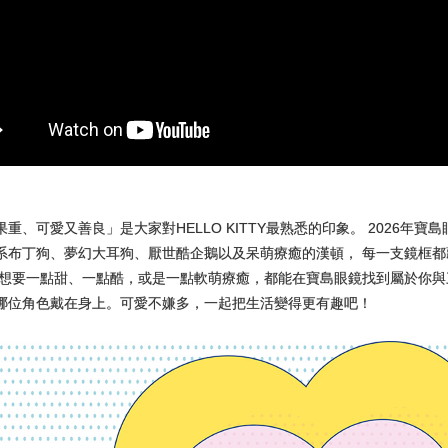
、可愛又善良」是大家對HELLO KITTY最熟悉的印象。 2026年寶島
系布丁狗、夢幻大耳狗、厭世酷企鵝以及呆萌療癒的漢頓， 每一支鏡框
想要一點甜、一點酷，或是一點軟萌療癒，都能在寶島眼鏡找到屬於你與三
哪位角色戴在身上。可愛不嫌多，一起把生活變得更有趣吧！