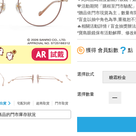
🤎活動期間「購框至門市驗配
*贈品依門市現貨為主，數量有
*盲盒以抽中角色為準,重複恕不
🔥相關活動詳情 / 盲盒抽獎辦
*寶島眼鏡保有活動解釋、修改
?
獲得 會員點數
點
選擇款式
選擇數量
出貨
宅配到府
超商取貨
門市取貨
商品的門市庫存狀況