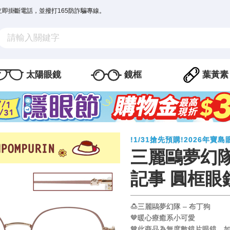
立即掛斷電話，並撥打165防詐騙專線。
太陽眼鏡
鏡框
葉黃素
!1/31搶先預購!2026年
三麗鷗夢幻隊
記事 圓框眼
🍮三麗鷗夢幻隊 – 布丁狗
🤎暖心療癒系小可愛
🤎此商品為無度數鏡片眼鏡，