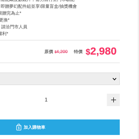
」即贈夢幻配件組並享\限量盲盒/抽獎機會
限贈完為止*
更換*
法 請洽門市人員
權利*
2,980
原價
4,200
特價
加入購物車