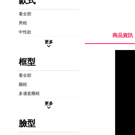
款式
看全部
男框
中性款
商品資訊
更多
框型
看全部
圓框
多邊套圈框
更多
臉型