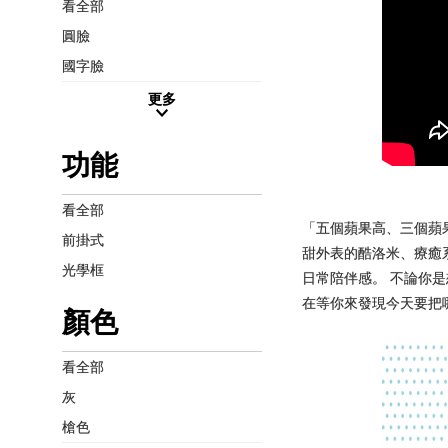
看全部
圓臉
國字臉
更多
功能
看全部
「五個蘋果高、三個蘋果重
前掛式
甜外表的酷洛米、療癒
光學框
日常陪伴感。 不論你是
在等你來發現今天要把
顏色
看全部
灰
槍色