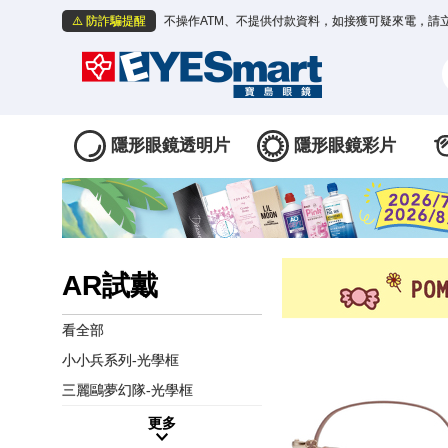
⚠️ 防詐騙提醒
不操作ATM、不提供付款資料，如接獲可疑來電，請
隱形眼鏡透明片
隱形眼鏡彩片
AR試戴
看全部
小小兵系列-光學框
三麗鷗夢幻隊-光學框
更多