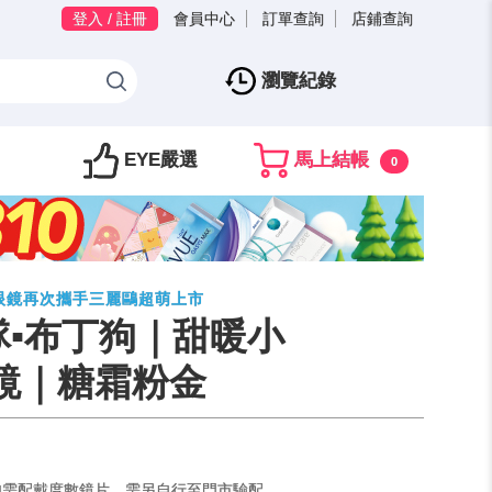
登入 / 註冊
會員中心
訂單查詢
店鋪查詢
瀏覽紀錄
EYE嚴選
馬上結帳
0
寶島眼鏡再次攜手三麗鷗超萌上市
▪︎布丁狗｜甜暖小
鏡｜糖霜粉金
如需配戴度數鏡片，需另自行至門市驗配