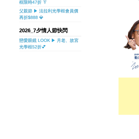
框限時47折 👔
父親節 ▶ 法拉利光學框會員價
再折$888 💎
2026_7夕情人節快閃
戀愛眼鏡 LOOK ▶ 月老、故宮
光學框52折💕