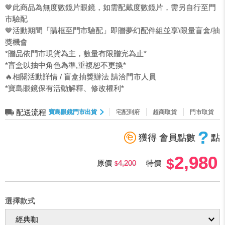
🤎此商品為無度數鏡片眼鏡，如需配戴度數鏡片，需另自行至門
市驗配
🤎活動期間「購框至門市驗配」即贈夢幻配件組並享\限量盲盒/抽
獎機會
*贈品依門市現貨為主，數量有限贈完為止*
*盲盒以抽中角色為準,重複恕不更換*
🔥相關活動詳情 / 盲盒抽獎辦法 請洽門市人員
*寶島眼鏡保有活動解釋、修改權利*
配送流程
寶島眼鏡門市出貨
宅配到府
超商取貨
門市取貨
?
獲得 會員點數
點
2,980
原價
4,200
特價
選擇款式