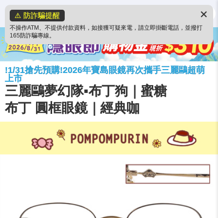
✕
⚠️ 防詐騙提醒
不操作ATM、不提供付款資料，如接獲可疑來電，請立即掛斷電話，並撥打
165防詐騙專線。
!1/31搶先預購!2026年寶島眼鏡再次攜手三麗鷗超萌
上市
三麗鷗夢幻隊▪︎布丁狗｜蜜糖
布丁 圓框眼鏡｜經典咖