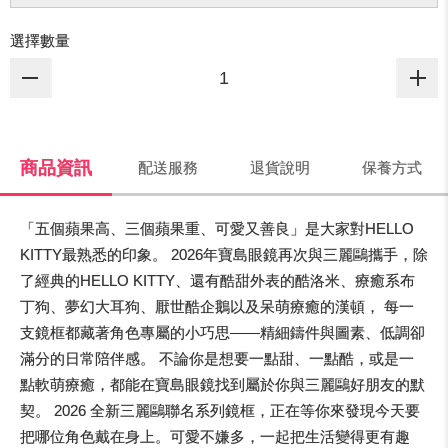
選擇數量
商品資訊
配送服務
退貨說明
保養方式
「五個蘋果高、三個蘋果重、可愛又善良」是大家對HELLO
KITTY最熟悉的印象。 2026年寶島眼鏡再次與三麗鷗攜手，除
了經典的HELLO KITTY、還有酷甜外表的酷洛米、療癒系布
丁狗、夢幻大耳狗、厭世酷企鵝以及呆萌療癒的漢頓， 每一
支鏡框都藏著角色專屬的小巧思——精細鑄件與圖素、低調卻
滿分的日常陪伴感。 不論你是想要一點甜、一點酷，或是一
點軟萌療癒，都能在寶島眼鏡找到屬於你與三麗鷗好朋友的默
契。 2026 全新三麗鷗聯名系列鏡框，正在等你來發現今天要
把哪位角色戴在身上。可愛不嫌多，一起把生活變得更有趣