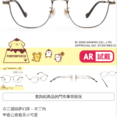
查詢此商品的門市庫存狀況
🍮三麗鷗夢幻隊 – 布丁狗
🤎暖心療癒系小可愛