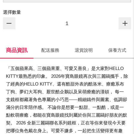
選擇數量
商品資訊
配送服務
退貨說明
保養方式
「五個蘋果高、三個蘋果重、可愛又善良」是大家對HELLO
KITTY最熟悉的印象。 2026年寶島眼鏡再次與三麗鷗攜手，除
了經典的HELLO KITTY、還有酷甜外表的酷洛米、療癒系布
丁狗、夢幻大耳狗、厭世酷企鵝以及呆萌療癒的漢頓， 每一
支鏡框都藏著角色專屬的小巧思——精細鑄件與圖素、低調卻
滿分的日常陪伴感。 不論你是想要一點甜、一點酷，或是一
點軟萌療癒，都能在寶島眼鏡找到屬於你與三麗鷗好朋友的默
契。 2026 全新三麗鷗聯名系列鏡框，正在等你來發現今天要
把哪位角色戴在身上。可愛不嫌多，一起把生活變得更有趣