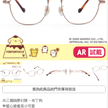
查詢此商品的門市庫存狀況
🍮三麗鷗夢幻隊 – 布丁狗
🤎暖心療癒系小可愛