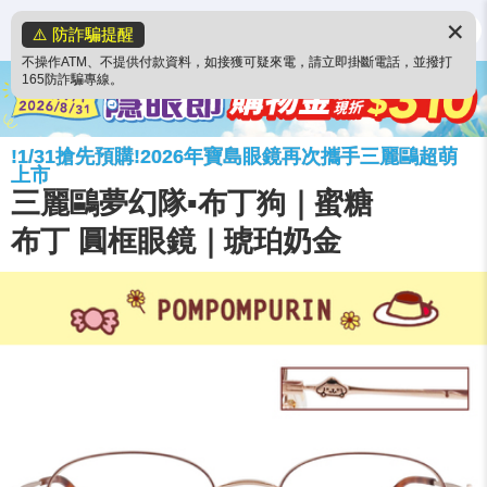
✕
⚠️ 防詐騙提醒
不操作ATM、不提供付款資料，如接獲可疑來電，請立即掛斷電話，並撥打
165防詐騙專線。
!1/31搶先預購!2026年寶島眼鏡再次攜手三麗鷗超萌
上市
三麗鷗夢幻隊▪︎布丁狗｜蜜糖
布丁 圓框眼鏡｜琥珀奶金