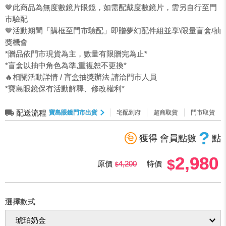
🤎此商品為無度數鏡片眼鏡，如需配戴度數鏡片，需另自行至門
市驗配
🤎活動期間「購框至門市驗配」即贈夢幻配件組並享\限量盲盒/抽
獎機會
*贈品依門市現貨為主，數量有限贈完為止*
*盲盒以抽中角色為準,重複恕不更換*
🔥相關活動詳情 / 盲盒抽獎辦法 請洽門市人員
*寶島眼鏡保有活動解釋、修改權利*
配送流程
寶島眼鏡門市出貨
宅配到府
超商取貨
門市取貨
?
獲得 會員點數
點
2,980
原價
4,200
特價
選擇款式