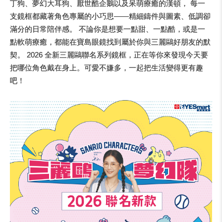
丁狗、夢幻大耳狗、厭世酷企鵝以及呆萌療癒的漢頓， 每一
支鏡框都藏著角色專屬的小巧思——精細鑄件與圖素、低調卻
滿分的日常陪伴感。 不論你是想要一點甜、一點酷，或是一
點軟萌療癒，都能在寶島眼鏡找到屬於你與三麗鷗好朋友的默
契。 2026 全新三麗鷗聯名系列鏡框，正在等你來發現今天要
把哪位角色戴在身上。可愛不嫌多，一起把生活變得更有趣
吧！