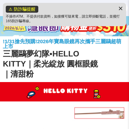
✕
⚠️ 防詐騙提醒
不操作ATM、不提供付款資料，如接獲可疑來電，請立即掛斷電話，並撥打
165防詐騙專線。
!1/31搶先預購!2026年寶島眼鏡再次攜手三麗鷗超萌
上市
三麗鷗夢幻隊▪︎HELLO
KITTY｜柔光綻放 圓框眼鏡
｜清甜粉