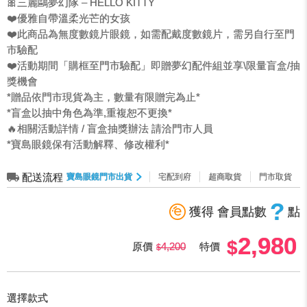
🎀三麗鷗夢幻隊 – HELLO KITTY
❤️優雅自帶溫柔光芒的女孩
❤️此商品為無度數鏡片眼鏡，如需配戴度數鏡片，需另自行至門
市驗配
❤️活動期間「購框至門市驗配」即贈夢幻配件組並享\限量盲盒/抽
獎機會
*贈品依門市現貨為主，數量有限贈完為止*
*盲盒以抽中角色為準,重複恕不更換*
🔥相關活動詳情 / 盲盒抽獎辦法 請洽門市人員
*寶島眼鏡保有活動解釋、修改權利*
配送流程
寶島眼鏡門市出貨
宅配到府
超商取貨
門市取貨
?
獲得 會員點數
點
2,980
原價
4,200
特價
選擇款式