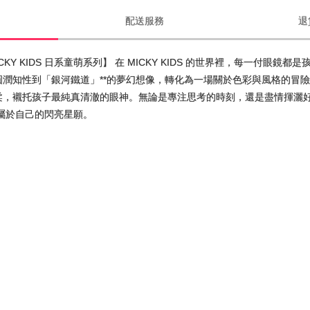
配送服務
退
KY KIDS 日系童萌系列】 在 MICKY KIDS 的世界裡，每一付
圓潤知性到「銀河鐵道」**的夢幻想像，轉化為一場關於色彩與風格的冒險
柔，襯托孩子最純真清澈的眼神。無論是專注思考的時刻，還是盡情揮灑好奇心
屬於自己的閃亮星願。