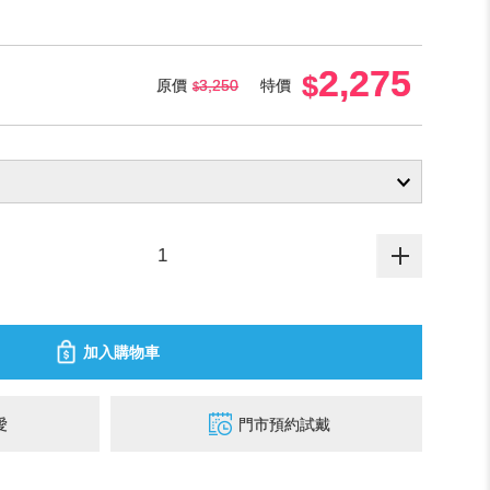
2,275
原價
3,250
特價
加入購物車
愛
門市預約試戴