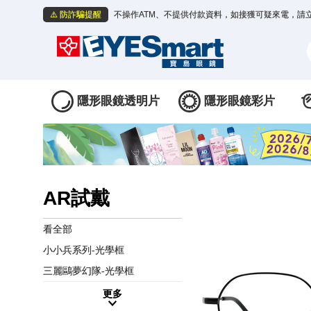
⚠️ 防詐騙提醒
不操作ATM、不提供付款資料，如接獲可疑來電，請
隱形眼鏡透明片
隱形眼鏡彩片
AR試戴
看全部
小小兵系列-光學框
三麗鷗夢幻隊-光學框
更多