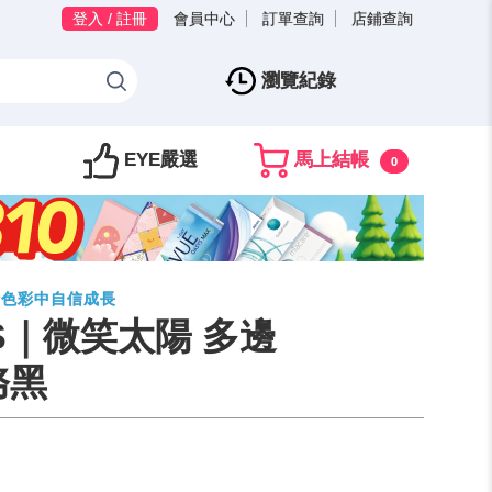
登入 / 註冊
會員中心
訂單查詢
店鋪查詢
瀏覽紀錄
EYE嚴選
馬上結帳
0
話色彩中自信成長
IDS｜微笑太陽 多邊
務黑