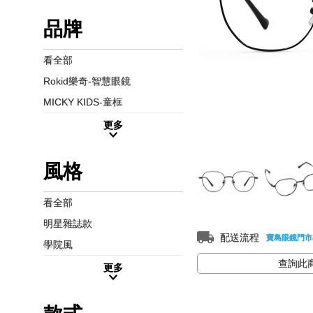
品牌
看全部
Rokid樂奇-智慧眼鏡
MICKY KIDS-童框
更多
風格
看全部
明星雜誌款
配送流程
寶島眼鏡門市
學院風
查詢此
更多