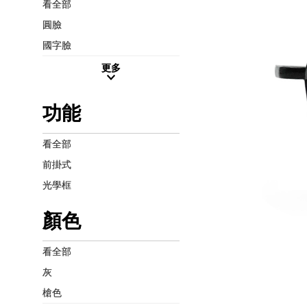
看全部
圓臉
國字臉
更多
功能
看全部
前掛式
光學框
顏色
看全部
灰
槍色