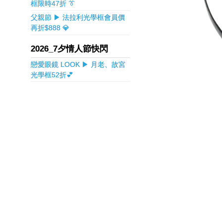
框限時47折 👔
父親節 ▶ 法拉利光學框會員價
再折$888 💎
2026_7夕情人節快閃
戀愛眼鏡 LOOK ▶ 月老、故宮
光學框52折💕