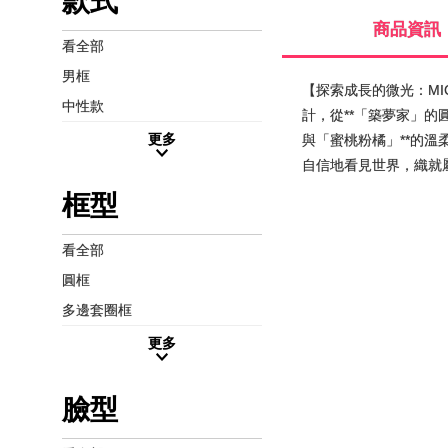
款式
商品資訊
看全部
男框
【探索成長的微光：MIC
中性款
計，從**「築夢家」的
更多
與「蜜桃粉橘」**的溫
自信地看見世界，織就
框型
看全部
圓框
多邊套圈框
更多
臉型