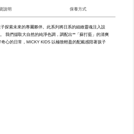
貨說明
保養方式
眼鏡都是孩子探索未來的專屬夥伴。此系列將日系的細緻靈魂注入設
。 我們擷取大自然的純淨色調，調配出**「蘇打藍」的清爽
的日常，MICKY KIDS 以極致輕盈的配戴感陪著孩子