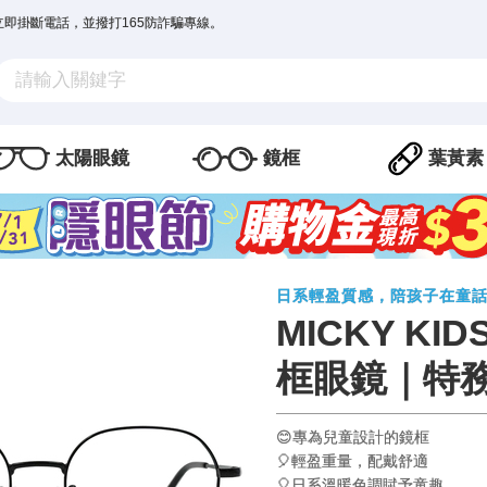
立即掛斷電話，並撥打165防詐騙專線。
太陽眼鏡
鏡框
葉黃素
日系輕盈質感，陪孩子在童
MICKY K
框眼鏡｜特
😊專為兒童設計的鏡框
🎈輕盈重量，配戴舒適
🎈日系溫暖色調賦予童趣