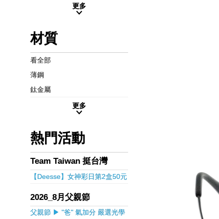
更多
材質
看全部
薄鋼
鈦金屬
更多
熱門活動
Team Taiwan 挺台灣
【Deesse】女神彩日第2盒50元
2026_8月父親節
父親節 ▶ "爸" 氣加分 嚴選光學