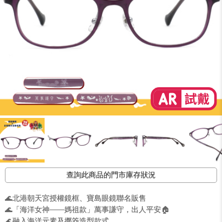
查詢此商品的門市庫存狀況
🌊北港朝天宮授權鏡框、寶島眼鏡聯名販售
🌊「海洋女神——媽祖款」萬事謙守，出人平安🏠
🌊融入海洋元素及擲筊造型款式