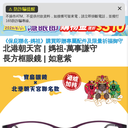
✕
⚠️ 防詐騙提醒
不操作ATM、不提供付款資料，如接獲可疑來電，請立即掛斷電話，並撥打
165防詐騙專線。
《保庇聯名-媽祖》購買即贈專屬配件及限量祈福御守
北港朝天宮 | 媽祖-萬事謙守
長方框眼鏡 | 如意紫