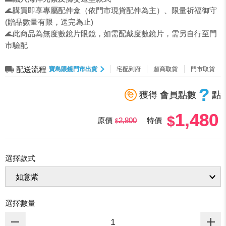
🌊購買即享專屬配件盒（依門市現貨配件為主）、限量祈福御守
(贈品數量有限，送完為止)
🌊此商品為無度數鏡片眼鏡，如需配戴度數鏡片，需另自行至門
市驗配
配送流程
寶島眼鏡門市出貨
宅配到府
超商取貨
門市取貨
?
獲得 會員點數
點
1,480
原價
2,800
特價
選擇款式
選擇數量