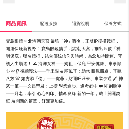
商品資訊
配送服務
退貨說明
保養方式
寶島眼鏡 × 北港朝天宮 最強「神」聯名，正版IP授權鏡框，
開運保庇新視野！ 寶島眼鏡攜手 北港朝天宮，推出 5 款「神
明保庇」聯名鏡框，結合傳統信仰與時尚，為您加持開運、守
護人生順遂！ 🌊 海洋女神——媽祖：保庇 平安健康、事事順
心 👀👂 視聽護法——千里眼 & 順風耳：助您 眼觀四處，耳聽
八方 🐯 如虎添「億」——虎爺：財運旺旺來、事業亨通 🖋️ 神
來一筆——文昌帝君：上榜 學業進步、逢考必中 ❤️ 即刻脫單
——月老：牽引 心心相印、情牽良緣 新的一年，戴上開運鏡
框 展開新的篇章，好運更加倍。