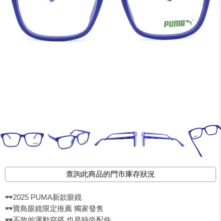
查詢此商品的門市庫存狀況
🕶️2025 PUMA新款眼鏡
🕶️寶島眼鏡限定推薦 獨家發售
🕶️不敗的運動穿搭 也是時尚配件