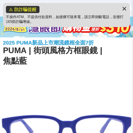
✕
⚠️ 防詐騙提醒
不操作ATM、不提供付款資料，如接獲可疑來電，請立即掛斷電話，並撥打
165防詐騙專線。
2025 PUMA新品上市潮流鏡框全面7折
PUMA | 街頭風格方框眼鏡 |
焦點藍