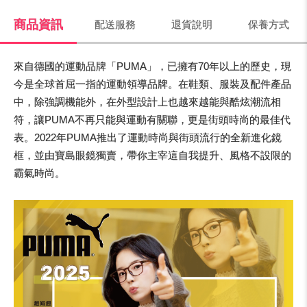
商品資訊
配送服務
退貨說明
保養方式
來自德國的運動品牌「PUMA」，已擁有70年以上的歷史，現
今是全球首屈一指的運動領導品牌。在鞋類、服裝及配件產品
中，除強調機能外，在外型設計上也越來越能與酷炫潮流相
符，讓PUMA不再只能與運動有關聯，更是街頭時尚的最佳代
表。2022年PUMA推出了運動時尚與街頭流行的全新進化鏡
框，並由寶島眼鏡獨賣，帶你主宰這自我提升、風格不設限的
霸氣時尚。