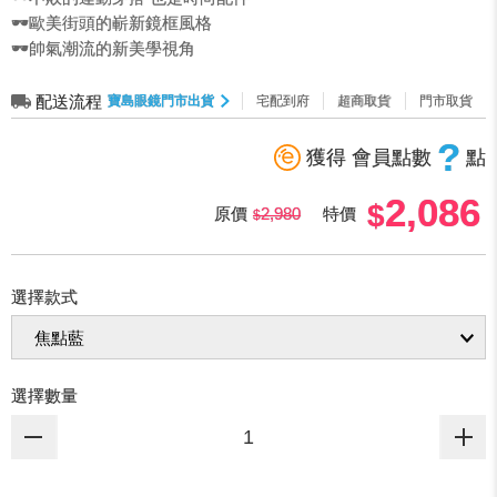
🕶️歐美街頭的嶄新鏡框風格
🕶️帥氣潮流的新美學視角
配送流程
寶島眼鏡門市出貨
宅配到府
超商取貨
門市取貨
?
獲得 會員點數
點
2,086
原價
2,980
特價
選擇款式
選擇數量