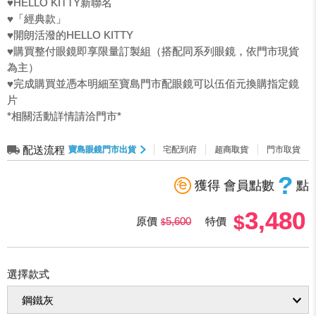
♥︎HELLO KITTY新聯名
♥︎「經典款」
♥︎開朗活潑的HELLO KITTY
♥︎購買整付眼鏡即享限量訂製組（搭配同系列眼鏡，依門市現貨
為主）
♥︎完成購買並憑本明細至寶島門市配眼鏡可以伍佰元換購指定鏡
片
*相關活動詳情請洽門市*
配送流程
寶島眼鏡門市出貨
宅配到府
超商取貨
門市取貨
?
獲得 會員點數
點
3,480
原價
5,600
特價
選擇款式