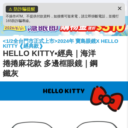
✕
⚠️ 防詐騙提醒
不操作ATM、不提供付款資料，如接獲可疑來電，請立即掛斷電話，並撥打
165防詐騙專線。
<1/2全台門市正式上市>2024年 寶島眼鏡X HELLO
KITTY ❰經典款❱
HELLO KITTY▪︎經典｜海洋
捲捲麻花款 多邊框眼鏡｜鋼
鐵灰