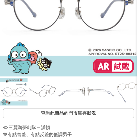
查詢此商品的門市庫存狀況
🐟三麗鷗夢幻隊 – 漢頓
💙有點害羞、有點反差的低調男子