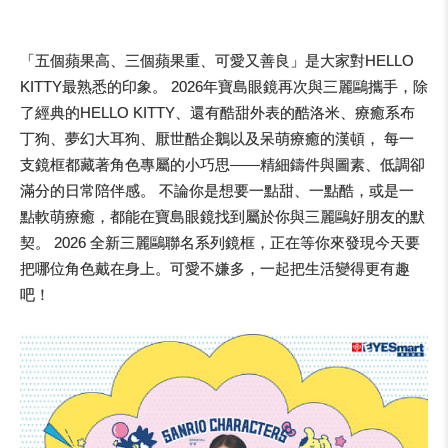
「五個蘋果高、三個蘋果重、可愛又善良」是大家對HELLO
KITTY最熟悉的印象。 2026年寶島眼鏡再次與三麗鷗攜手，除
了經典的HELLO KITTY、還有酷甜外表的酷洛米、療癒系布
丁狗、夢幻大耳狗、厭世酷企鵝以及呆萌療癒的漢頓， 每一
支鏡框都藏著角色專屬的小巧思——精細鑄件與圖素、低調卻
滿分的日常陪伴感。 不論你是想要一點甜、一點酷，或是一
點軟萌療癒，都能在寶島眼鏡找到屬於你與三麗鷗好朋友的默
契。 2026 全新三麗鷗聯名系列鏡框，正在等你來發現今天要
把哪位角色戴在身上。可愛不嫌多，一起把生活變得更有趣
吧！