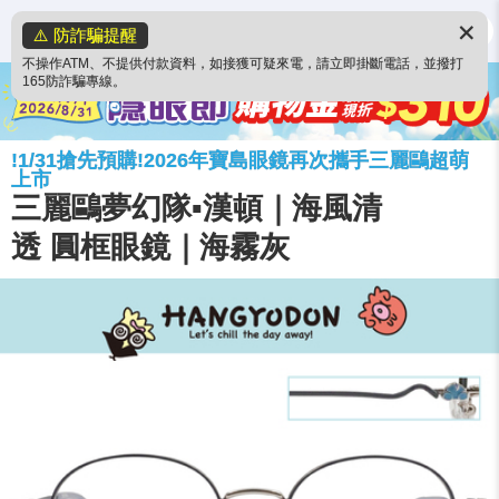
✕
⚠️ 防詐騙提醒
不操作ATM、不提供付款資料，如接獲可疑來電，請立即掛斷電話，並撥打
165防詐騙專線。
!1/31搶先預購!2026年寶島眼鏡再次攜手三麗鷗超萌
上市
三麗鷗夢幻隊▪︎漢頓｜海風清
透 圓框眼鏡｜海霧灰