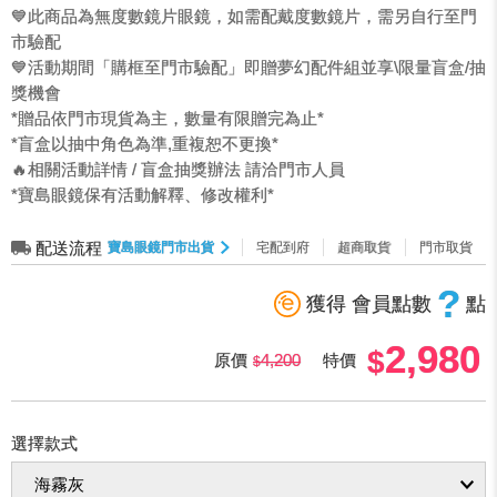
💙此商品為無度數鏡片眼鏡，如需配戴度數鏡片，需另自行至門
市驗配
💙活動期間「購框至門市驗配」即贈夢幻配件組並享\限量盲盒/抽
獎機會
*贈品依門市現貨為主，數量有限贈完為止*
*盲盒以抽中角色為準,重複恕不更換*
🔥相關活動詳情 / 盲盒抽獎辦法 請洽門市人員
*寶島眼鏡保有活動解釋、修改權利*
配送流程
寶島眼鏡門市出貨
宅配到府
超商取貨
門市取貨
?
獲得 會員點數
點
2,980
原價
4,200
特價
選擇款式