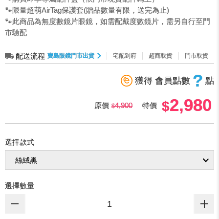
🐾限量超萌AirTag保護套(贈品數量有限，送完為止)
🐾此商品為無度數鏡片眼鏡，如需配戴度數鏡片，需另自行至門
市驗配
配送流程
寶島眼鏡門市出貨
宅配到府
超商取貨
門市取貨
?
獲得 會員點數
點
2,980
原價
4,900
特價
選擇款式
選擇數量