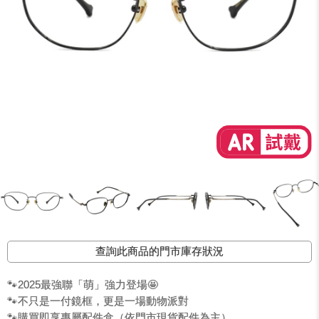
查詢此商品的門市庫存狀況
🐾2025最強聯「萌」強力登場🤩
🐾不只是一付鏡框，更是一場動物派對
🐾購買即享專屬配件盒（依門市現貨配件為主）