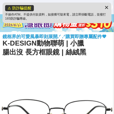
✕
⚠️ 防詐騙提醒
不操作ATM、不提供付款資料，如接獲可疑來電，請立即掛斷電話，並撥打
165防詐騙專線。
鏡框界的可愛風暴即刻展開.ᐟ .ᐟ購買即贈專屬配件💖
K-DESIGN動物聯萌 | 小臘
腸出沒 長方框眼鏡 | 絲絨黑