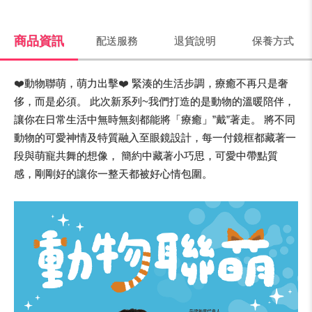
商品資訊
配送服務
退貨說明
保養方式
❤️動物聯萌，萌力出擊❤️ 緊湊的生活步調，療癒不再只是奢
侈，而是必須。 此次新系列~我們打造的是動物的溫暖陪伴，
讓你在日常生活中無時無刻都能將「療癒」”戴”著走。 將不同
動物的可愛神情及特質融入至眼鏡設計，每一付鏡框都藏著一
段與萌寵共舞的想像， 簡約中藏著小巧思，可愛中帶點質
感，剛剛好的讓你一整天都被好心情包圍。