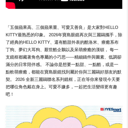
「五個蘋果高、三個蘋果重、可愛又善良」是大家對HELLO
KITTY最熟悉的印象。 2026年寶島眼鏡再次與三麗鷗攜手，除
了經典的HELLO KITTY、還有酷甜外表的酷洛米、療癒系布
丁狗、夢幻大耳狗、厭世酷企鵝以及呆萌療癒的漢頓， 每一
支鏡框都藏著角色專屬的小巧思——精細鑄件與圖素、低調卻
滿分的日常陪伴感。 不論你是想要一點甜、一點酷，或是一
點軟萌療癒，都能在寶島眼鏡找到屬於你與三麗鷗好朋友的默
契。 2026 全新三麗鷗聯名系列鏡框，正在等你來發現今天要
把哪位角色戴在身上。可愛不嫌多，一起把生活變得更有趣
吧！