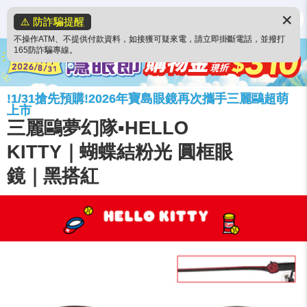
✕
⚠️ 防詐騙提醒
不操作ATM、不提供付款資料，如接獲可疑來電，請立即掛斷電話，並撥打
165防詐騙專線。
!1/31搶先預購!2026年寶島眼鏡再次攜手三麗鷗超萌
上市
三麗鷗夢幻隊▪︎HELLO
KITTY｜蝴蝶結粉光 圓框眼
鏡｜黑搭紅