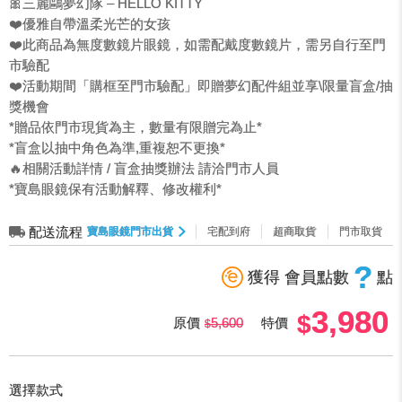
🎀三麗鷗夢幻隊 – HELLO KITTY
❤️優雅自帶溫柔光芒的女孩
❤️此商品為無度數鏡片眼鏡，如需配戴度數鏡片，需另自行至門
市驗配
❤️活動期間「購框至門市驗配」即贈夢幻配件組並享\限量盲盒/抽
獎機會
*贈品依門市現貨為主，數量有限贈完為止*
*盲盒以抽中角色為準,重複恕不更換*
🔥相關活動詳情 / 盲盒抽獎辦法 請洽門市人員
*寶島眼鏡保有活動解釋、修改權利*
配送流程
寶島眼鏡門市出貨
宅配到府
超商取貨
門市取貨
?
獲得 會員點數
點
3,980
原價
5,600
特價
選擇款式