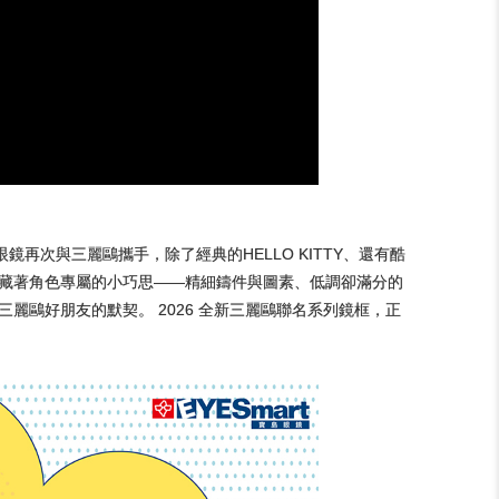
眼鏡再次與三麗鷗攜手，除了經典的HELLO KITTY、還有酷
都藏著角色專屬的小巧思——精細鑄件與圖素、低調卻滿分的
麗鷗好朋友的默契。 2026 全新三麗鷗聯名系列鏡框，正