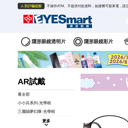
⚠️ 防詐騙提醒
不操作ATM、不提供付款資料，如接獲可疑來電，請
隱形眼鏡透明片
隱形眼鏡彩片
AR試戴
看全部
小小兵系列-光學框
三麗鷗夢幻隊-光學框
更多