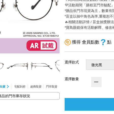
💜活動期間「購框至門市驗配
*贈品依門市現貨為主，數量有
*盲盒以抽中角色為準,重複恕不
🔥相關活動詳情 / 盲盒抽獎辦
*寶島眼鏡保有活動解釋、修改
?
獲得 會員點數
點
選擇款式
選擇數量
出貨
宅配到府
超商取貨
門市取貨
商品的門市庫存狀況