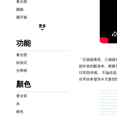
看全部
圓臉
國字臉
更多
功能
看全部
「五個蘋果高、三個蘋果重
前掛式
甜外表的酷洛米、療癒
光學框
日常陪伴感。 不論你是
在等你來發現今天要把
顏色
看全部
灰
槍色