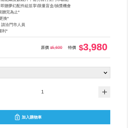
」即贈夢幻配件組並享\限量盲盒/抽獎機會
限贈完為止*
更換*
法 請洽門市人員
權利*
3,980
原價
5,600
特價
加入購物車