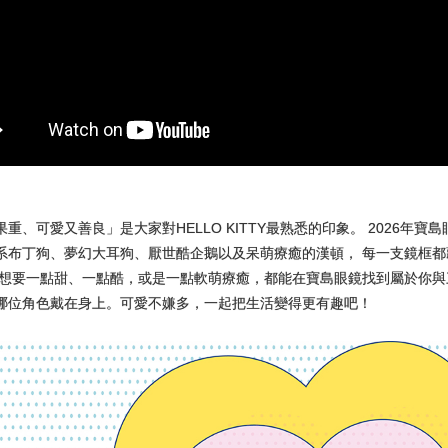
、可愛又善良」是大家對HELLO KITTY最熟悉的印象。 2026年寶島
系布丁狗、夢幻大耳狗、厭世酷企鵝以及呆萌療癒的漢頓， 每一支鏡框
想要一點甜、一點酷，或是一點軟萌療癒，都能在寶島眼鏡找到屬於你與三
哪位角色戴在身上。可愛不嫌多，一起把生活變得更有趣吧！