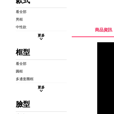
款式
看全部
男框
中性款
商品資訊
更多
框型
看全部
圓框
多邊套圈框
更多
臉型