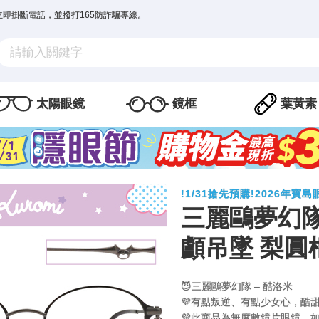
立即掛斷電話，並撥打165防詐騙專線。
太陽眼鏡
鏡框
葉黃素
!1/31搶先預購!2026年
三麗鷗夢幻隊
顱吊墜 梨圓
😈三麗鷗夢幻隊 – 酷洛米
💜有點叛逆、有點少女心，酷
💜此商品為無度數鏡片眼鏡，