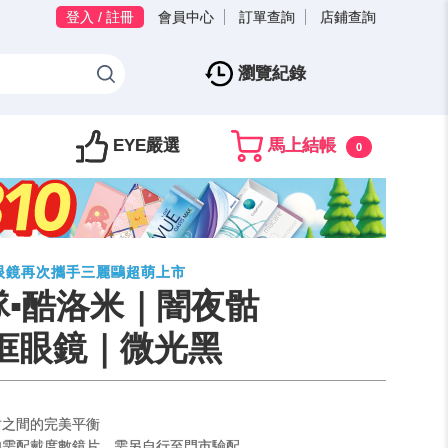
登入 / 註冊
會員中心
訂單查詢
店鋪查詢
瀏覽紀錄
EYE嚴選
馬上結帳
0
寶島眼鏡再次攜手三麗鷗超萌上市
▪︎酷洛米｜闇夜骷
框眼鏡｜微光黑
甜之間的完美平衡
如需配戴度數鏡片，需另自行至門市驗配