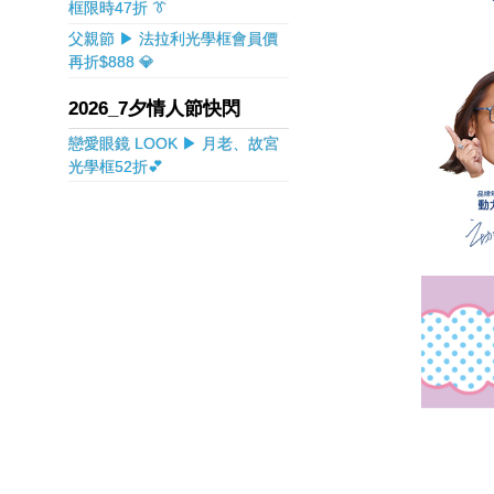
框限時47折 👔
父親節 ▶ 法拉利光學框會員價
再折$888 💎
2026_7夕情人節快閃
戀愛眼鏡 LOOK ▶ 月老、故宮
光學框52折💕