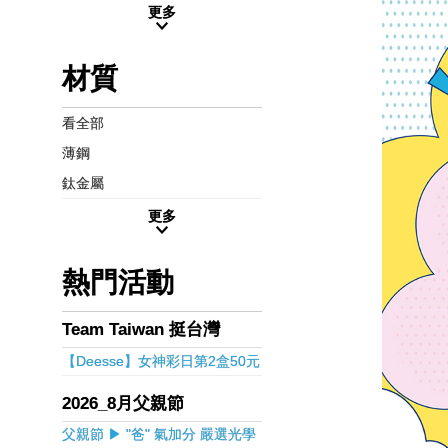
更多
材質
看全部
薄鋼
鈦金屬
更多
熱門活動
Team Taiwan 挺台灣
【Deesse】女神彩日第2盒50元
2026_8月父親節
父親節 ▶ "爸" 氣加分 嚴選光學