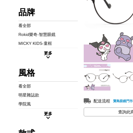
品牌
看全部
Rokid樂奇-智慧眼鏡
MICKY KIDS-童框
更多
風格
看全部
明星雜誌款
配送流程
寶島眼鏡門市
學院風
查詢此
更多