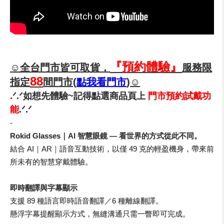
『預約體驗』
☺全台門市皆可取貨，
服務限
88
指定
間門市(
點我看門市
)☺
.ᐟ.ᐟ如想先體驗~記得點選商品頁上
門市預約試戴功
能
.ᐟ.ᐟ
-
Rokid Glasses｜AI 智慧眼鏡 — 看世界的方式從此不同。
結合 AI｜AR｜語音互動技術，以僅 49 克的輕盈機身，帶來前
所未有的智慧穿戴體驗。
即時翻譯與字幕顯示
支援 89 種語言即時語音翻譯／6 種離線翻譯。
懸浮字幕提醒顯示方式，無縫溝通只需一瞥即可完成。