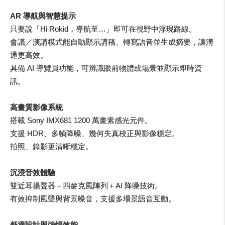
AR 導航與智慧提示
只要說「Hi Rokid，導航至…」即可在視野中浮現路線。
會議／演講模式能自動顯示講稿、轉寫語音並生成摘要，讓溝
通更高效。
具備 AI 導覽員功能，可辨識眼前物體或場景並顯示即時資
訊。
高畫質影像系統
搭載 Sony IMX681 1200 萬畫素感光元件。
支援 HDR、多幀降噪、幾何失真校正與影像穩定。
拍照、錄影更清晰穩定。
沉浸音效體驗
雙近耳揚聲器＋四麥克風陣列＋AI 降噪技術。
有效抑制風聲與背景噪音，支援多場景語音互動。