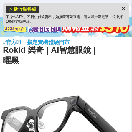
✕
⚠️ 防詐騙提醒
不操作ATM、不提供付款資料，如接獲可疑來電，請立即掛斷電話，並撥打
165防詐騙專線。
#官方唯一指定實機體驗門市
Rokid 樂奇 | AI智慧眼鏡 |
曜黑