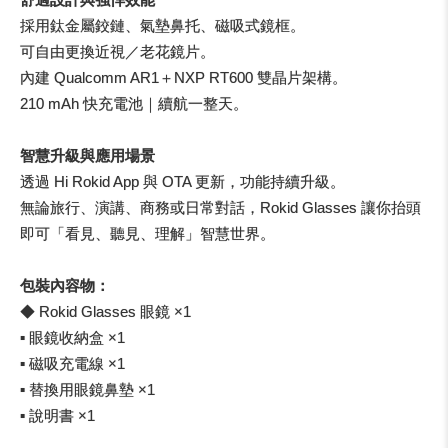
舒適設計與強悍效能
採用鈦金屬鉸鏈、氣墊鼻托、磁吸式鏡框。
可自由更換近視／老花鏡片。
內建 Qualcomm AR1＋NXP RT600 雙晶片架構。
210 mAh 快充電池｜續航一整天。
智慧升級與應用場景
透過 Hi Rokid App 與 OTA 更新，功能持續升級。
無論旅行、演講、商務或日常對話，Rokid Glasses 讓你抬頭
即可「看見、聽見、理解」智慧世界。
包裝內容物：
◆ Rokid Glasses 眼鏡 ×1
▪ 眼鏡收納盒 ×1
▪ 磁吸充電線 ×1
▪ 替換用眼鏡鼻墊 ×1
▪ 說明書 ×1