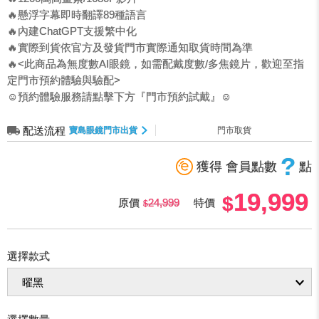
🔥懸浮字幕即時翻譯89種語言
🔥內建ChatGPT支援繁中化
🔥實際到貨依官方及發貨門市實際通知取貨時間為準
🔥<此商品為無度數AI眼鏡，如需配戴度數/多焦鏡片，歡迎至指
定門市預約體驗與驗配>
☺預約體驗服務請點擊下方『門市預約試戴』☺
配送流程
寶島眼鏡門市出貨
門市取貨
?
獲得 會員點數
點
19,999
原價
24,999
特價
選擇款式