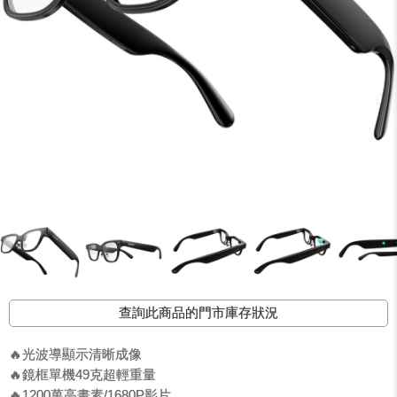
查詢此商品的門市庫存狀況
🔥光波導顯示清晰成像
🔥鏡框單機49克超輕重量
🔥1200萬高畫素/1680P影片