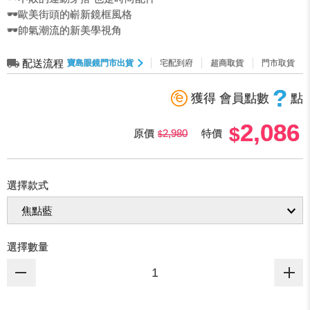
🕶️歐美街頭的嶄新鏡框風格
🕶️帥氣潮流的新美學視角
配送流程
寶島眼鏡門市出貨
宅配到府
超商取貨
門市取貨
?
獲得 會員點數
點
2,086
原價
2,980
特價
選擇款式
選擇數量