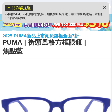
✕
⚠️ 防詐騙提醒
不操作ATM、不提供付款資料，如接獲可疑來電，請立即掛斷電話，並撥打
165防詐騙專線。
2025 PUMA新品上市潮流鏡框全面7折
PUMA | 街頭風格方框眼鏡 |
焦點藍