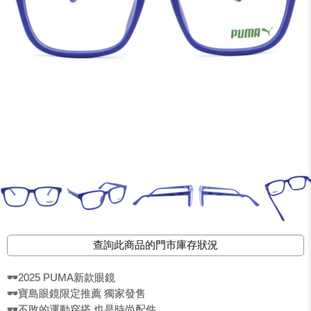
查詢此商品的門市庫存狀況
🕶️2025 PUMA新款眼鏡
🕶️寶島眼鏡限定推薦 獨家發售
🕶️不敗的運動穿搭 也是時尚配件