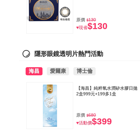
原價
130
$130
♥現省
隱形眼鏡透明片熱門活動
海昌
愛爾康
博士倫
【海昌】純粹氧水潤矽水膠日拋
2盒999元+199多1盒
原價
680
$399
♥活動價