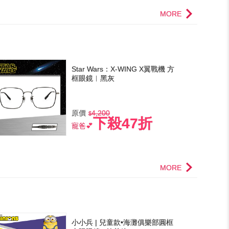
MORE
Star Wars：X-WING X翼戰機 方
框眼鏡︱黑灰
原價
4,200
下殺47折
寵爸💕
MORE
小小兵 | 兒童款•海灘俱樂部圓框