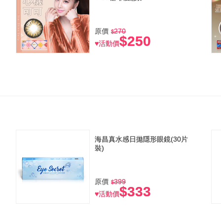
原價
270
$250
♥活動價
海昌真水感日拋隱形眼鏡(30片
裝)
原價
399
$333
♥活動價