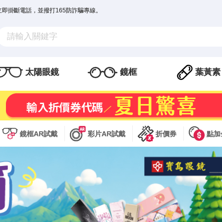
立即掛斷電話，並撥打165防詐騙專線。
太陽眼鏡
鏡框
葉黃素
鏡框AR試戴
彩片AR試戴
折價券
點加