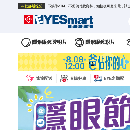
⚠️ 防詐騙提醒
不操作ATM、不提供付款資料，如接獲可疑來電，請
隱形眼鏡透明片
隱形眼鏡彩片
速達配送
首購好康
EYE定期配