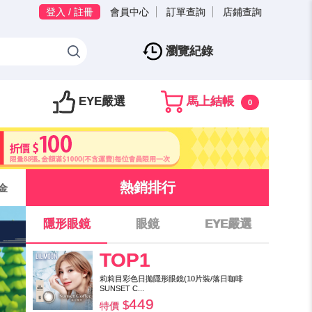
登入 / 註冊
會員中心
訂單查詢
店鋪查詢
瀏覽紀錄
EYE嚴選
馬上結帳
0
熱銷排行
金
隱形眼鏡
眼鏡
EYE嚴選
TOP1
莉莉目彩色日拋隱形眼鏡(10片裝/落日咖啡
SUNSET C...
449
特價