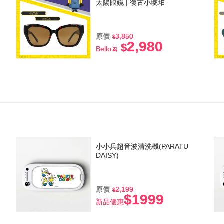
太陽眼鏡 | 復古小琥珀
原價
3,850
2,980
Bello🍌
小小兵超音波清洗機(PARATU
DAISY)
原價
2,199
$1999
新品優惠