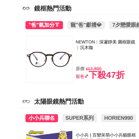
鏡框熱門活動
"爸"氣加分👔
寵"爸"獻禮💎
7夕戀愛眼鏡
NEWTON︱深邃靜美 圓框眼鏡
︱沉木咖
原價
12,800
下殺47折
寵爸💕
太陽眼鏡熱門活動
小小兵聯名
SUPER系列
HORIEN990
小小兵 | 百變呆萌小小兵貓眼框