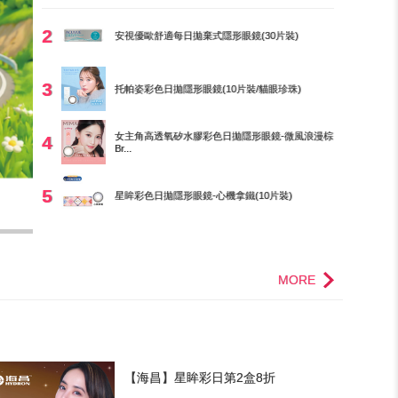
2
安視優歐舒適每日拋棄式隱形眼鏡(30片裝)
3
托帕姿彩色日拋隱形眼鏡(10片裝/貓眼珍珠)
女主角高透氧矽水膠彩色日拋隱形眼鏡-微風浪漫棕
4
Br...
5
星眸彩色日拋隱形眼鏡-心機拿鐵(10片裝)
MORE
【海昌】星眸彩日第2盒8折