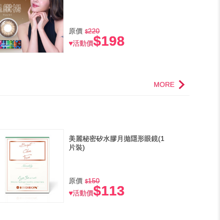
原價
220
$198
♥活動價
MORE
美麗秘密矽水膠月拋隱形眼鏡(1
片裝)
原價
150
$113
♥活動價