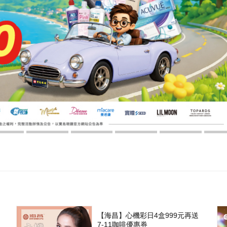
【海昌】心機彩日4盒999元再送
7-11咖啡優惠券