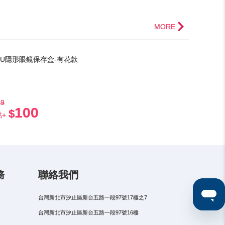
MORE
SOU隱形眼鏡保存盒-有花款
時
30
分
58
秒
L | 壓紋造型圓框眼鏡 黑金色
19
0
100
90
點+
務
聯絡我們
台灣新北市汐止區新台五路一段97號17樓之7
台灣新北市汐止區新台五路一段97號16樓