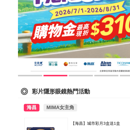
彩片隱形眼鏡熱門活動
海昌
MIMA女主角
【海昌】城市彩月3盒送1盒