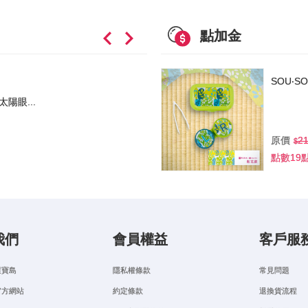
點加金
SOU‧
03
天
16
太陽眼...
RAPHAE
原價
2
原價
3,50
9
點數19
特價
我們
會員權益
客戶服
選寶島
隱私權條款
常見問題
官方網站
約定條款
退換貨流程