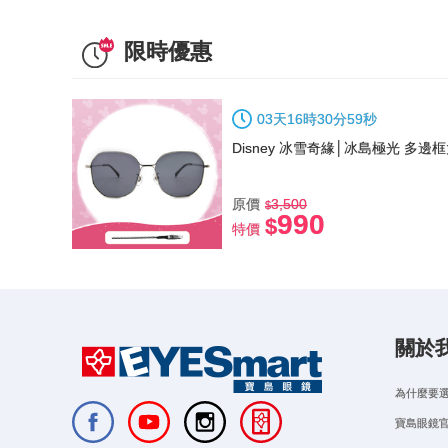
限時優惠
03
天
16
時
30
分
58
秒
Disney 冰雪奇緣│冰島極光 多邊框
原價
3,500
990
特價
關於
為什麼要
寶島眼鏡