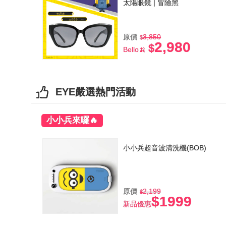
太陽眼鏡 | 冒險黑
原價
3,850
2,980
Bello🍌
EYE嚴選熱門活動
小小兵來囉🔥
小小兵超音波清洗機(BOB)
原價
2,199
$1999
新品優惠