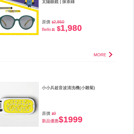
太陽眼鏡 | 抹茶綠
原價
2,850
1,980
Bello🍌
MORE
小小兵超音波清洗機(小雛菊)
原價
0
$1999
新品優惠