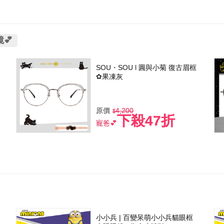
💕
SOU・SOU l 圓與小菊 復古眉框
✿果凍灰
原價
4,200
下殺47折
寵爸💕
小小兵 | 百變呆萌小小兵貓眼框