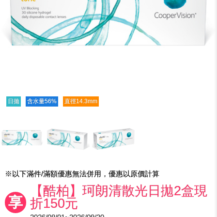
日拋
含水量56%
直徑14.3mm
※以下滿件/滿額優惠無法併用，優惠以原價計算
【酷柏】珂朗清散光日拋2盒現
享
折150元