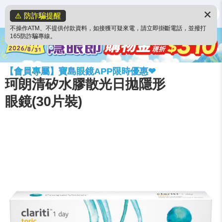
✕
⚠️ 防詐騙提醒
不操作ATM、不提供付款資料，如接獲可疑來電，請立即掛斷電話，並撥打
165防詐騙專線。
【會員專屬】寶島眼鏡APP限時優惠❤
珂朗清矽水膠散光日拋隱形
眼鏡(30片裝)