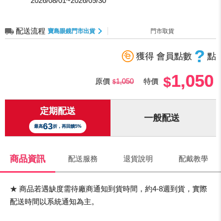
2026/08/01~2026/09/30
配送流程
寶島眼鏡門市出貨
門市取貨
?
獲得 會員點數
點
1,050
原價
1,050
特價
定期配送
一般配送
63
最高
折，再回饋5%
商品資訊
配送服務
退貨說明
配戴教學
★ 商品若遇缺度需待廠商通知到貨時間，約4-8週到貨，實際
配送時間以系統通知為主。