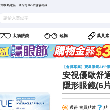
立即掛斷電話，並撥打165防詐騙專線。
太陽眼鏡
鏡框
葉黃素
【會員專屬】寶島眼鏡APP
安視優歐舒
隱形眼鏡(6片
?
獲得 會員點數
點