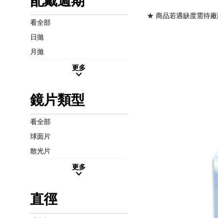
配戴週期
★ 商品若遇缺度需待廠
看全部
日拋
月拋
更多
鏡片類型
看全部
球面片
散光片
更多
直徑