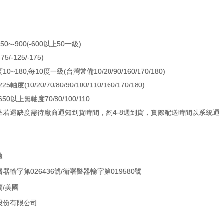
50~-900(-600以上50一級)
75/-125/-175)
0~180,每10度一級(台灣常備10/20/90/160/170/180)
25軸度(10/20/70/80/90/100/110/160/170/180)
650以上無軸度70/80/100/110
品若遇缺度需待廠商通知到貨時間，約4-8週到貨，實際配送時間以系統
拋
器輸字第026436號/衛署醫器輸字第019580號
蘭/美國
股份有限公司