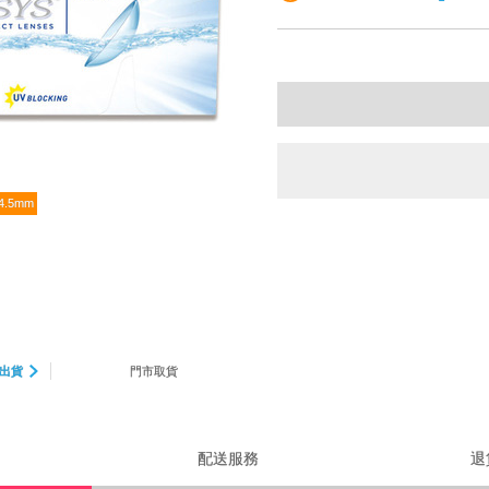
4.5mm
出貨
門市取貨
配送服務
退