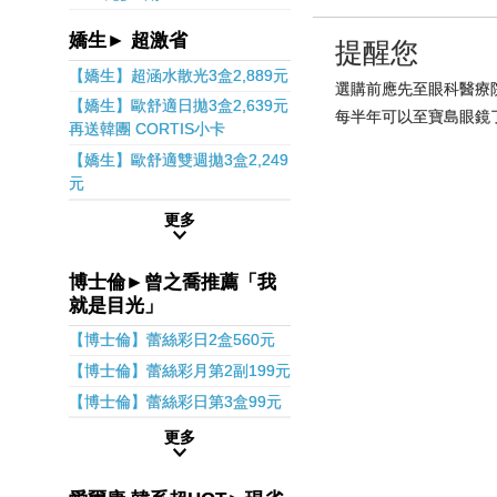
嬌生► 超激省
提醒您
【嬌生】超涵水散光3盒2,889元
選購前應先至眼科醫療
【嬌生】歐舒適日拋3盒2,639元
每半年可以至寶島眼鏡
再送韓團 CORTIS小卡
【嬌生】歐舒適雙週拋3盒2,249
元
更多
博士倫►曾之喬推薦「我
就是目光」
【博士倫】蕾絲彩日2盒560元
【博士倫】蕾絲彩月第2副199元
【博士倫】蕾絲彩日第3盒99元
更多