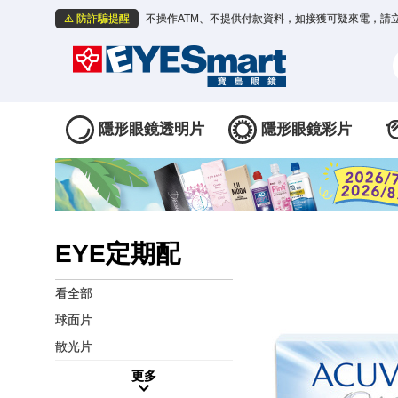
⚠️ 防詐騙提醒
不操作ATM、不提供付款資料，如接獲可疑來電，請
隱形眼鏡透明片
隱形眼鏡彩片
EYE定期配
看全部
球面片
散光片
更多