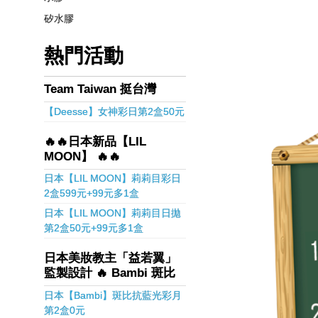
矽水膠
熱門活動
Team Taiwan 挺台灣
【Deesse】女神彩日第2盒50元
🔥🔥日本新品【LIL
MOON】 🔥🔥
日本【LIL MOON】莉莉目彩日
2盒599元+99元多1盒
日本【LIL MOON】莉莉目日拋
第2盒50元+99元多1盒
日本美妝教主「益若翼」
監製設計 🔥 Bambi 斑比
日本【Bambi】斑比抗藍光彩月
第2盒0元