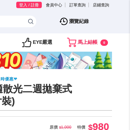
登入 / 註冊
會員中心
訂單查詢
店鋪查詢
瀏覽紀錄
EYE嚴選
馬上結帳
0
限時優惠❤
適散光二週拋棄式
裝)
980
原價
1,000
特價