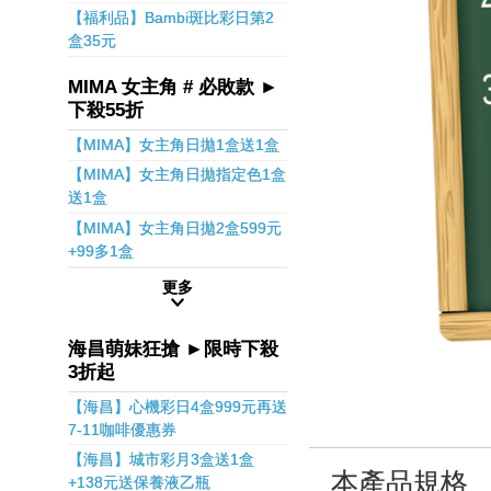
【福利品】Bambi斑比彩日第2
盒35元
MIMA 女主角 # 必敗款 ►
下殺55折
【MIMA】女主角日拋1盒送1盒
【MIMA】女主角日拋指定色1盒
送1盒
【MIMA】女主角日拋2盒599元
+99多1盒
更多
海昌萌妹狂搶 ►限時下殺
3折起
【海昌】心機彩日4盒999元再送
7-11咖啡優惠券
【海昌】城市彩月3盒送1盒
本產品規格
+138元送保養液乙瓶