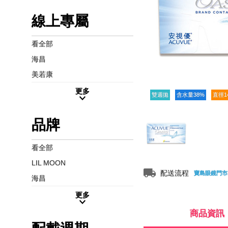
線上專屬
看全部
海昌
美若康
更多
雙週拋
含水量38%
直徑1
品牌
看全部
LIL MOON
配送流程
寶島眼鏡門市
海昌
更多
商品資訊