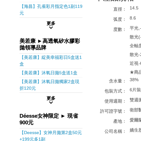
【海昌】孔雀彩月指定色1副119
14.5
直徑：
元
8.6
弧度：
更多
平光,-
度數：
散光(-
美若康 ►高透氧矽水膠彩
全軸度1
拋領導品牌
散光-2
【美若康】綻美幸福彩日5盒送1
近視-
盒
★商
【美若康】沐氧日拋5盒送1盒
38%
含水量：
【美若康】沐氧日拋獨家2盒現
折120元
6片裝
包裝方式：
更多
雙週
使用週期：
衛部醫
許可證字號：
Déesse女神限定 ► 現省
愛爾
產地：
900元
嬌生
公司名稱：
【Deesse】女神月拋第2盒50元
+199元多1副