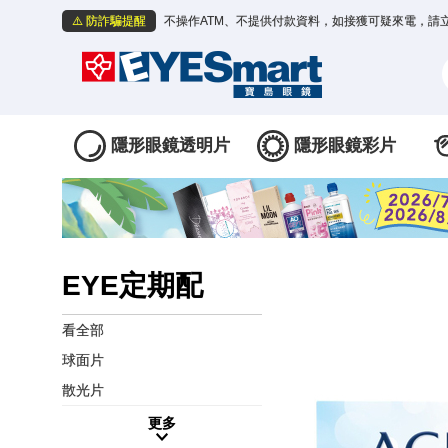
⚠️ 防詐騙提醒
不操作ATM、不提供付款資料，如接獲可疑來電，請
隱形眼鏡透明片
隱形眼鏡彩片
EYE定期配
看全部
球面片
散光片
更多