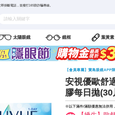
立即掛斷電話，並撥打165防詐騙專線。
太陽眼鏡
鏡框
葉黃素
【會員專屬】寶島眼鏡APP
安視優歐舒
膠每日拋(30
※以下滿件/滿額優惠無法併用
【嬌生】歐舒