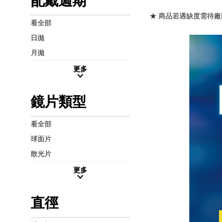
配戴週期
★ 商品若遇缺度需待廠
看全部
日拋
月拋
更多
鏡片類型
看全部
球面片
散光片
更多
直徑