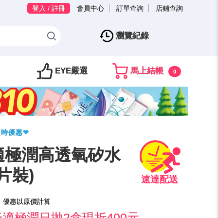
登入 / 註冊
會員中心
訂單查詢
店鋪查詢
瀏覽紀錄
EYE嚴選
馬上結帳
0
限時優惠❤
適極潤高透氧矽水
片裝)
，優惠以原價計算
適極潤日拋2盒現折400元