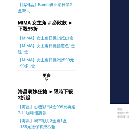
【福利品】Bambi斑比彩日第2
盒35元
MIMA 女主角 # 必敗款 ►
下殺55折
【MIMA】女主角日拋1盒送1盒
【MIMA】女主角日拋指定色1盒
送1盒
【MIMA】女主角日拋2盒599元
+99多1盒
更多
海昌萌妹狂搶 ►限時下殺
3折起
【海昌】心機彩日4盒999元再送
7-11咖啡優惠券
【海昌】城市彩月3盒送1盒
+138元送保養液乙瓶