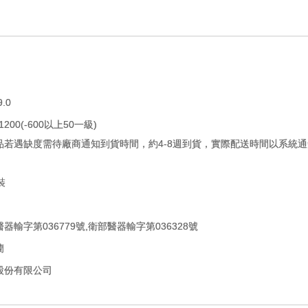
9.0
-1200(-600以上50一級)
品若遇缺度需待廠商通知到貨時間，約4-8週到貨，實際配送時間以系統
裝
器輸字第036779號,衛部醫器輸字第036328號
蘭
股份有限公司