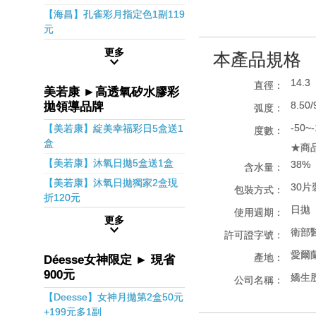
【海昌】孔雀彩月指定色1副119
元
更多
本產品規格
14.3
直徑：
美若康 ►高透氧矽水膠彩
8.50/
拋領導品牌
弧度：
-50~
【美若康】綻美幸福彩日5盒送1
度數：
盒
★商
【美若康】沐氧日拋5盒送1盒
38%
含水量：
【美若康】沐氧日拋獨家2盒現
30片
包裝方式：
折120元
日拋
使用週期：
更多
衛部醫
許可證字號：
愛爾
產地：
Déesse女神限定 ► 現省
900元
嬌生
公司名稱：
【Deesse】女神月拋第2盒50元
+199元多1副