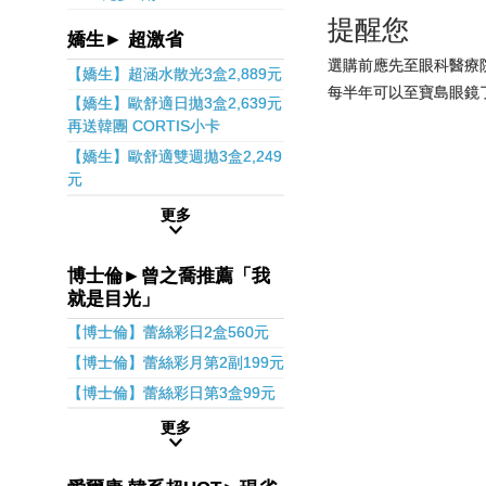
提醒您
嬌生► 超激省
選購前應先至眼科醫療
【嬌生】超涵水散光3盒2,889元
每半年可以至寶島眼鏡
【嬌生】歐舒適日拋3盒2,639元
再送韓團 CORTIS小卡
【嬌生】歐舒適雙週拋3盒2,249
元
更多
博士倫►曾之喬推薦「我
就是目光」
【博士倫】蕾絲彩日2盒560元
【博士倫】蕾絲彩月第2副199元
【博士倫】蕾絲彩日第3盒99元
更多