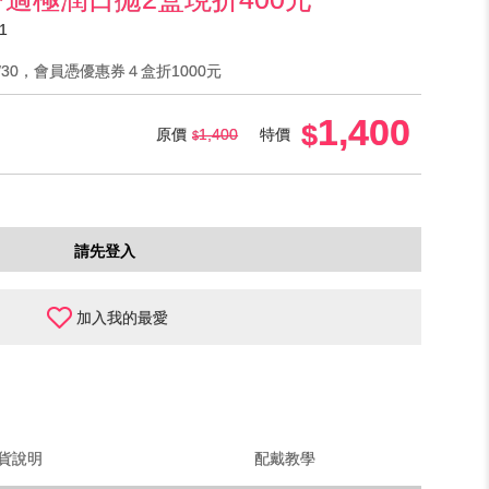
1
6/9/30，會員憑優惠券４盒折1000元
1,400
原價
1,400
特價
請先登入
加入我的最愛
貨說明
配戴教學