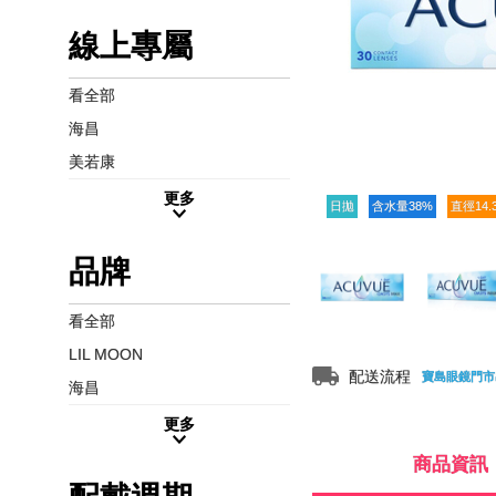
線上專屬
看全部
海昌
美若康
更多
日拋
含水量38%
直徑14.
品牌
看全部
LIL MOON
配送流程
寶島眼鏡門市
海昌
更多
商品資訊