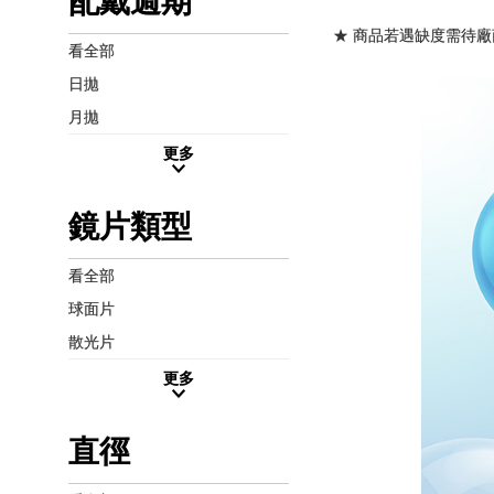
配戴週期
★ 商品若遇缺度需待廠
看全部
日拋
月拋
更多
鏡片類型
看全部
球面片
散光片
更多
直徑