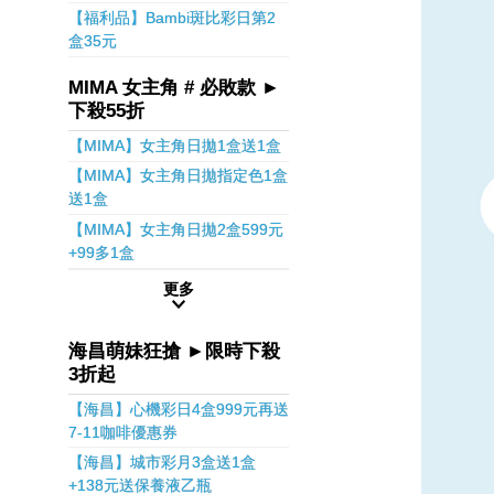
【福利品】Bambi斑比彩日第2
盒35元
MIMA 女主角 # 必敗款 ►
下殺55折
【MIMA】女主角日拋1盒送1盒
【MIMA】女主角日拋指定色1盒
送1盒
【MIMA】女主角日拋2盒599元
+99多1盒
更多
海昌萌妹狂搶 ►限時下殺
3折起
【海昌】心機彩日4盒999元再送
7-11咖啡優惠券
【海昌】城市彩月3盒送1盒
+138元送保養液乙瓶