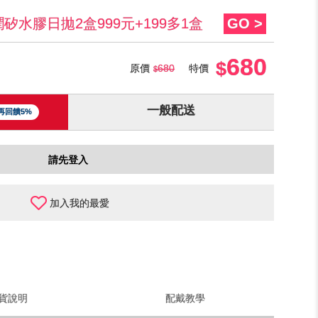
水膠日拋2盒999元+199多1盒
GO >
680
原價
680
特價
一般配送
再回饋5%
請先登入
加入我的最愛
貨說明
配戴教學