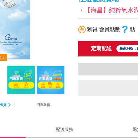
・【海昌】純粹氧水潤矽
?
獲得 會員點數
點
定期配送
最高
折，
24
2mm
出貨
門市取貨
配送服務
退