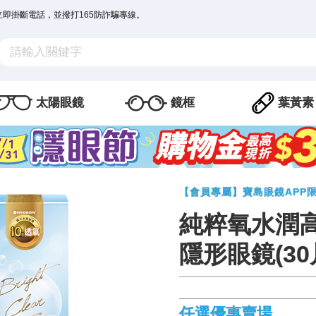
立即掛斷電話，並撥打165防詐騙專線。
太陽眼鏡
鏡框
葉黃素
【會員專屬】寶島眼鏡APP
純粹氧水潤
隱形眼鏡(30
任選優惠賣場