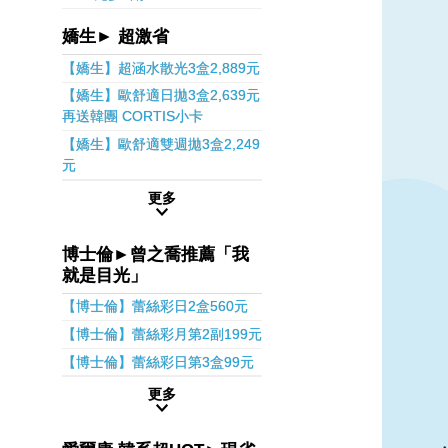
嬌生► 超激省
【嬌生】超涵水散光3盒2,889元
【嬌生】歐舒適日拋3盒2,639元
再送韓團 CORTIS小卡
【嬌生】歐舒適雙週拋3盒2,249
元
更多
博士倫►曾之喬推薦「我
就是目光」
【博士倫】蕾絲彩日2盒560元
【博士倫】蕾絲彩月第2副199元
【博士倫】蕾絲彩日第3盒99元
更多