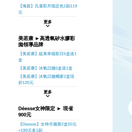
【海昌】孔雀彩月指定色1副119
元
更多
美若康 ►高透氧矽水膠彩
拋領導品牌
【美若康】綻美幸福彩日5盒送1
盒
【美若康】沐氧日拋5盒送1盒
【美若康】沐氧日拋獨家2盒現
折120元
更多
Déesse女神限定 ► 現省
900元
【Deesse】女神月拋第2盒50元
+199元多1副