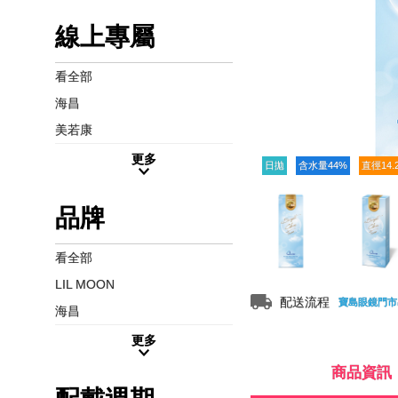
線上專屬
看全部
海昌
美若康
更多
日拋
含水量44%
直徑14.
品牌
看全部
LIL MOON
配送流程
寶島眼鏡門市
海昌
更多
商品資訊