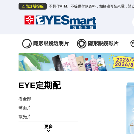
⚠️ 防詐騙提醒
不操作ATM、不提供付款資料，如接獲可疑來電，請
隱形眼鏡透明片
隱形眼鏡彩片
EYE定期配
看全部
球面片
散光片
更多