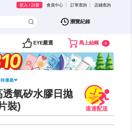
登入 / 註冊
會員中心
訂單查詢
店鋪查詢
瀏覽紀錄
EYE嚴選
馬上結帳
0
限時優惠❤
高透氧矽水膠日拋
片裝)