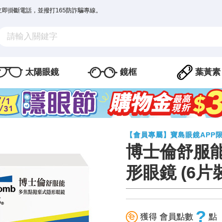
立即掛斷電話，並撥打165防詐騙專線。
太陽眼鏡
鏡框
葉黃素
【會員專屬】寶島眼鏡APP
博士倫舒服
形眼鏡 (6片
?
獲得 會員點數
點