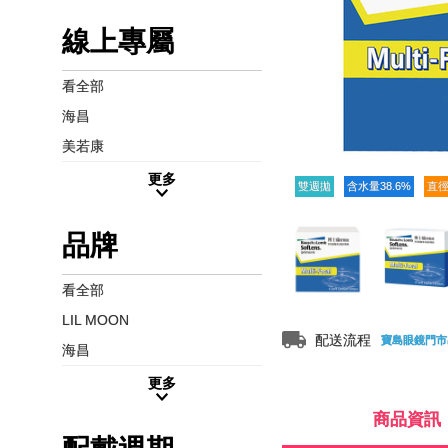
線上專屬
看全部
海昌
美若康
更多
雙週拋
含水量38.6%
直徑
品牌
看全部
LIL MOON
配送流程
寶島眼鏡門市
海昌
更多
商品資訊