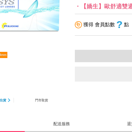
・【嬌生】歐舒適雙週拋
?
獲得 會員點數
點
4mm
出貨
門市取貨
配送服務
退