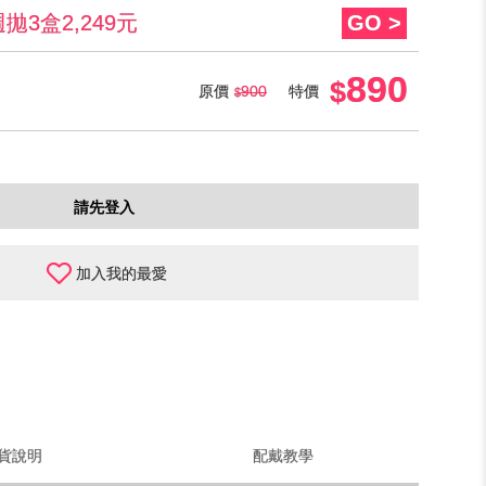
3盒2,249元
GO >
890
原價
900
特價
請先登入
加入我的最愛
貨說明
配戴教學