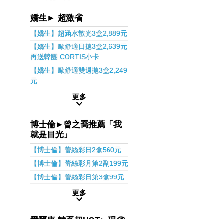
嬌生► 超激省
【嬌生】超涵水散光3盒2,889元
【嬌生】歐舒適日拋3盒2,639元
再送韓團 CORTIS小卡
【嬌生】歐舒適雙週拋3盒2,249
元
更多
博士倫►曾之喬推薦「我
就是目光」
【博士倫】蕾絲彩日2盒560元
【博士倫】蕾絲彩月第2副199元
【博士倫】蕾絲彩日第3盒99元
更多