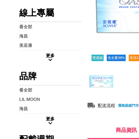
線上專屬
看全部
海昌
美若康
更多
雙週拋
含水量38%
直徑1
品牌
看全部
LIL MOON
配送流程
寶島眼鏡門市
海昌
更多
商品資訊