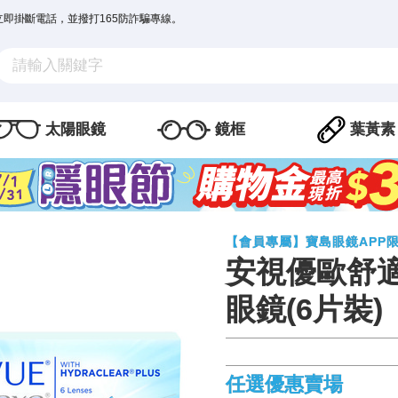
立即掛斷電話，並撥打165防詐騙專線。
太陽眼鏡
鏡框
葉黃素
【會員專屬】寶島眼鏡APP
安視優歐舒
眼鏡(6片裝)
任選優惠賣場