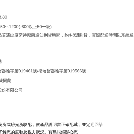
8.80
50~-1200(-600以上50一級)
品若遇缺度需待廠商通知到貨時間，約4-8週到貨，實際配送時間以系統
拋
器輸字第019461號/衛署醫器輸字第019566號
/愛爾蘭
股份有限公司
院所或驗光所驗配，依產品說明書正確配戴，並定期回診
了解您的度數及視力狀況。寶島眼鏡關心您