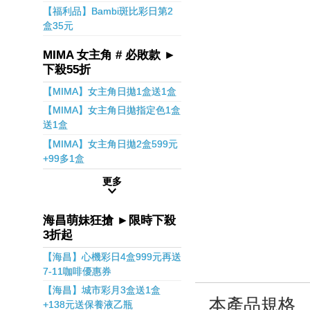
【福利品】Bambi斑比彩日第2
盒35元
MIMA 女主角 # 必敗款 ►
下殺55折
【MIMA】女主角日拋1盒送1盒
【MIMA】女主角日拋指定色1盒
送1盒
【MIMA】女主角日拋2盒599元
+99多1盒
更多
海昌萌妹狂搶 ►限時下殺
3折起
【海昌】心機彩日4盒999元再送
7-11咖啡優惠券
【海昌】城市彩月3盒送1盒
本產品規格
+138元送保養液乙瓶