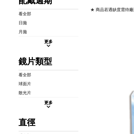
配戴週期
★ 商品若遇缺度需待廠
看全部
日拋
月拋
更多
鏡片類型
看全部
球面片
散光片
更多
直徑