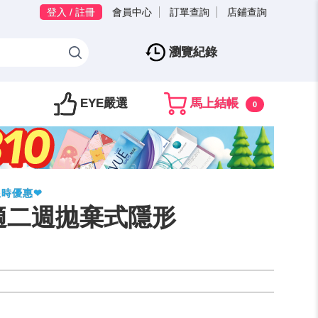
登入 / 註冊
會員中心
訂單查詢
店鋪查詢
瀏覽紀錄
EYE嚴選
馬上結帳
0
限時優惠❤
適二週拋棄式隱形