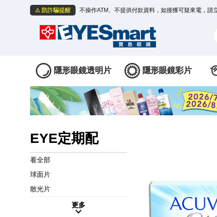
⚠️ 防詐騙提醒
不操作ATM、不提供付款資料，如接獲可疑來電，請
隱形眼鏡透明片
隱形眼鏡彩片
EYE定期配
看全部
球面片
散光片
更多