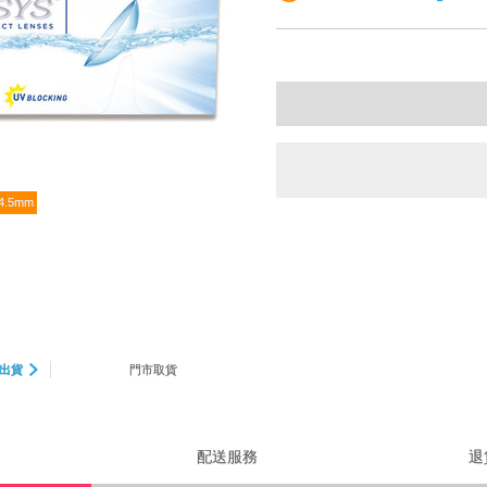
4.5mm
出貨
門市取貨
配送服務
退