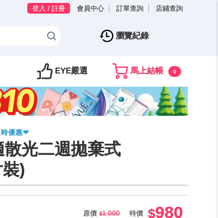
登入 / 註冊
會員中心
訂單查詢
店鋪查詢
瀏覽紀錄
EYE嚴選
馬上結帳
0
限時優惠❤
適散光二週拋棄式
裝)
980
原價
1,000
特價