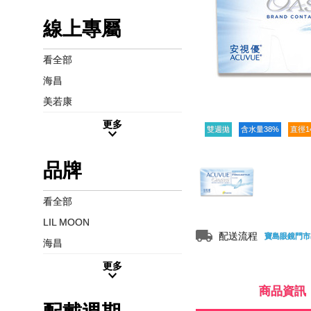
線上專屬
看全部
海昌
美若康
更多
雙週拋
含水量38%
直徑1
品牌
看全部
LIL MOON
配送流程
寶島眼鏡門市
海昌
更多
商品資訊