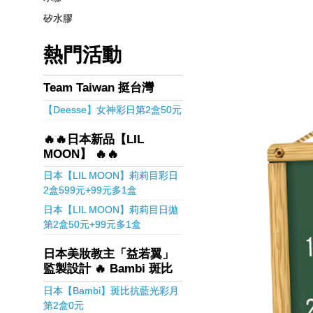
矽水膠
熱門活動
Team Taiwan 挺台灣
【Deesse】女神彩日第2盒50元
🔥🔥日本新品【LIL
MOON】 🔥🔥
日本【LIL MOON】莉莉目彩日
2盒599元+99元多1盒
日本【LIL MOON】莉莉目日拋
第2盒50元+99元多1盒
日本美妝教主「益若翼」
監製設計 🔥 Bambi 斑比
日本【Bambi】斑比抗藍光彩月
第2盒0元