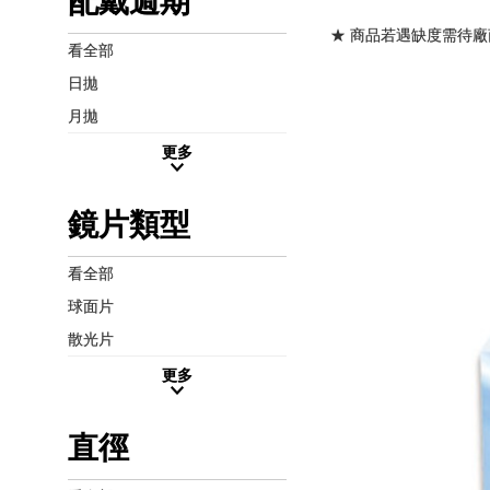
配戴週期
★ 商品若遇缺度需待廠
看全部
日拋
月拋
更多
鏡片類型
看全部
球面片
散光片
更多
直徑