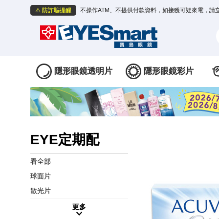
⚠️ 防詐騙提醒
不操作ATM、不提供付款資料，如接獲可疑來電，請
隱形眼鏡透明片
隱形眼鏡彩片
EYE定期配
看全部
球面片
散光片
更多