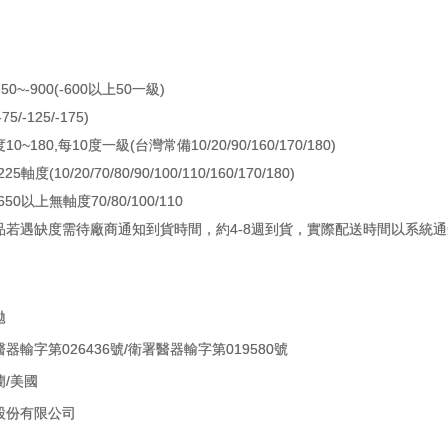
50~-900(-600以上50一級)
75/-125/-175)
0~180,每10度一級(台灣常備10/20/90/160/170/180)
25軸度(10/20/70/80/90/100/110/160/170/180)
650以上無軸度70/80/100/110
品若遇缺度需待廠商通知到貨時間，約4-8週到貨，實際配送時間以系統
拋
器輸字第026436號/衛署醫器輸字第019580號
蘭/美國
股份有限公司