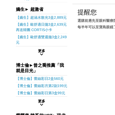
嬌生► 超激省
提醒您
【嬌生】超涵水散光3盒2,889元
選購前應先至眼科醫療
【嬌生】歐舒適日拋3盒2,639元
每半年可以至寶島眼鏡
再送韓團 CORTIS小卡
【嬌生】歐舒適雙週拋3盒2,249
元
更多
博士倫►曾之喬推薦「我
就是目光」
【博士倫】蕾絲彩日2盒560元
【博士倫】蕾絲彩月第2副199元
【博士倫】蕾絲彩日第3盒99元
更多