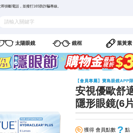
立即掛斷電話，並撥打165防詐騙專線。
太陽眼鏡
鏡框
葉黃素
【會員專屬】寶島眼鏡APP
安視優歐舒
隱形眼鏡(6片
?
獲得 會員點數
點