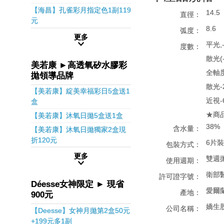
【海昌】孔雀彩月指定色1副119
14.5
直徑：
元
8.6
弧度：
更多
平光,-
度數：
散光(-
美若康 ►高透氧矽水膠彩
全軸度1
拋領導品牌
散光-2
【美若康】綻美幸福彩日5盒送1
近視-
盒
★商
【美若康】沐氧日拋5盒送1盒
38%
含水量：
【美若康】沐氧日拋獨家2盒現
折120元
6片裝
包裝方式：
更多
雙週
使用週期：
衛部醫
許可證字號：
Déesse女神限定 ► 現省
愛爾
產地：
900元
嬌生
公司名稱：
【Deesse】女神月拋第2盒50元
+199元多1副