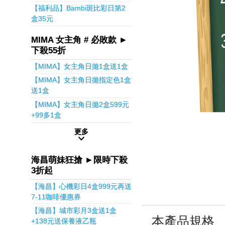
【福利品】Bambi斑比彩日第2
盒35元
MIMA 女主角 # 必敗款 ►
下殺55折
【MIMA】女主角日拋1盒送1盒
【MIMA】女主角日拋指定色1盒
送1盒
【MIMA】女主角日拋2盒599元
+99多1盒
更多
海昌萌妹狂搶 ►限時下殺
3折起
【海昌】心機彩日4盒999元再送
7-11咖啡優惠券
【海昌】城市彩月3盒送1盒
本產品規格
+138元送保養液乙瓶