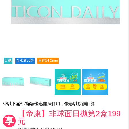
日拋
含水量58%
直徑14.2mm
※以下滿件/滿額優惠無法併用，優惠以原價計算
【帝康】非球面日拋第2盒199
享
元